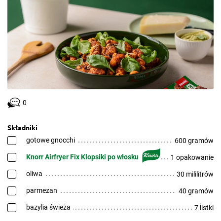
0
Składniki
gotowe gnocchi
600 gramów
Knorr Airfryer Fix Klopsiki po włosku
1 opakowanie
oliwa
30 mililitrów
parmezan
40 gramów
bazylia świeża
7 listki