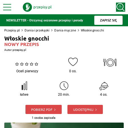
ZAPISZ SIĘ
NEWSLETTER - Otrzymuj sezonowe przepisy i porady
Przepisy.pl
Dania i przekąski
Dania mączne
Włoskie gnocchi
Włoskie gnocchi
NOWY PRZEPIS
Autor:
przepisy.pl
Oceń pierwszy
0 os.
łatwe
20 min.
4 os.
POBIERZ PDF
UDOSTĘPNIJ
1 osoba zapisała