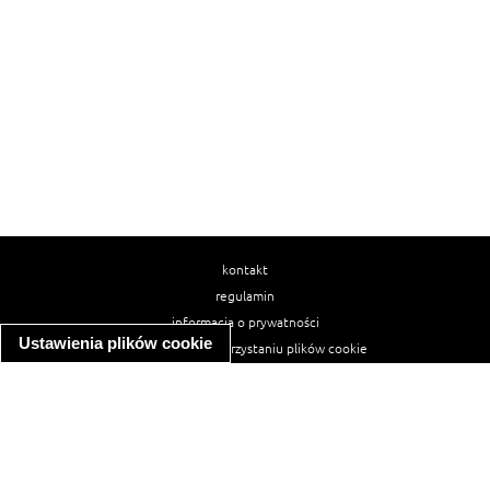
kontakt
regulamin
informacja o prywatności
Ustawienia plików cookie
informacja o wykorzystaniu plików cookie
ułatwienia dostępu
Najpopularniejsze przepisy
spaghetti bolognese
makaron z kurczakiem w sosie śmietanowym