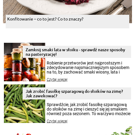
Konfitowanie – co to jest? Co to znaczy?
Zamknij smaki lata w słoiku - sprawdź nasze sposoby
na pasteryzację!
Robienie przetworów jest najprostszym i
zdecydowanie najsmaczniejszym sposobem
na to, by zachować smaki wiosny, lata i
jesieni na dłużej. Można robić setki zdjęć
Czytaj więcej
krajobrazów, by cieszyć nimi oko w sezonie
zimowym, ale to smaczny posiłek pozwoli w
pełni poczuć atmosferę cieplejszych
Jak zrobić fasolkę szparagową do słoików na zimę?
miesięcy. Przygotowanie słoików ze
Jak zawekować?
smakowitą zawartością musi obejmować
patenty, które pozwolą zachować świeżość
Sprawdźcie, jak zrobić fasolkę szparagową
przetworów.
do słoików na zimę i cieszyć się jej smakiem
również poza sezonem. To warzywo możecie
wekować na wiele sposobów. Wykorzystajcie
Czytaj więcej
nasze propozycje!