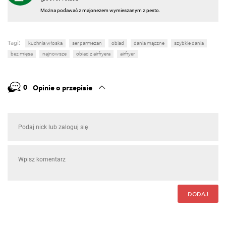
Można podawać z majonezem wymieszanym z pesto.
Tagi:
kuchnia włoska
ser parmezan
obiad
dania mączne
szybkie dania
bez mięsa
najnowsze
obiad z airfryera
airfryer
0
Opinie o przepisie
DODAJ