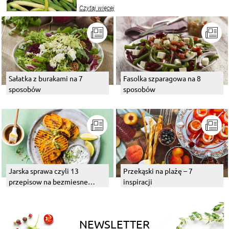
wekować na wiele sposobów. Wykorzystajcie
Czytaj więcej
nasze propozycje!
Sałatka z burakami na 7
Fasolka szparagowa na 8
sposobów
sposobów
Jarska sprawa czyli 13
Przekąski na plażę – 7
przepisow na bezmiesne
inspiracji
dania z grilla
NEWSLETTER