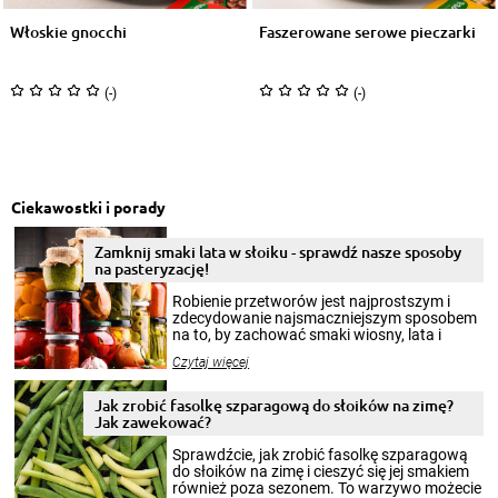
Włoskie gnocchi
Faszerowane serowe pieczarki
(-)
(-)
Ciekawostki i porady
Zamknij smaki lata w słoiku - sprawdź nasze sposoby
na pasteryzację!
Robienie przetworów jest najprostszym i
zdecydowanie najsmaczniejszym sposobem
na to, by zachować smaki wiosny, lata i
jesieni na dłużej. Można robić setki zdjęć
Czytaj więcej
krajobrazów, by cieszyć nimi oko w sezonie
zimowym, ale to smaczny posiłek pozwoli w
pełni poczuć atmosferę cieplejszych
Jak zrobić fasolkę szparagową do słoików na zimę?
miesięcy. Przygotowanie słoików ze
Jak zawekować?
smakowitą zawartością musi obejmować
patenty, które pozwolą zachować świeżość
Sprawdźcie, jak zrobić fasolkę szparagową
przetworów.
do słoików na zimę i cieszyć się jej smakiem
również poza sezonem. To warzywo możecie