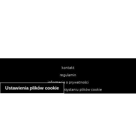
kontakt
regulamin
informacja o prywatności
Ustawienia plików cookie
informacja o wykorzystaniu plików cookie
ułatwienia dostępu
Najpopularniejsze przepisy
spaghetti bolognese
makaron z kurczakiem w sosie śmietanowym