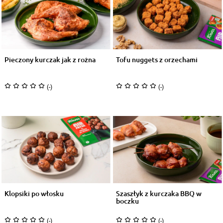
Pieczony kurczak jak z rożna
Tofu nuggets z orzechami
(-)
(-)
Klopsiki po włosku
Szaszłyk z kurczaka BBQ w
boczku
(-)
(-)