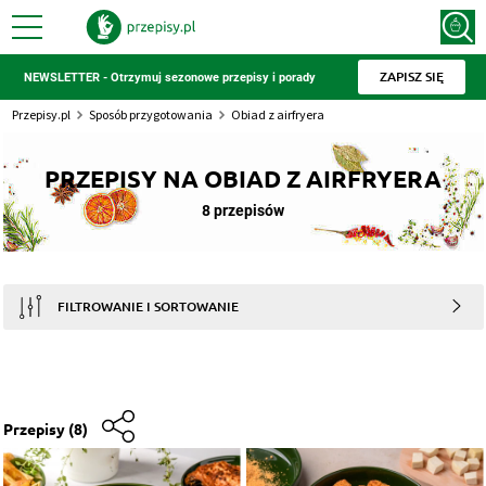
ZAPISZ SIĘ
NEWSLETTER - Otrzymuj sezonowe przepisy i porady
Przepisy.pl
Sposób przygotowania
Obiad z airfryera
PRZEPISY NA OBIAD Z AIRFRYERA
8 przepisów
FILTROWANIE I SORTOWANIE
Przepisy
(8)