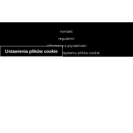
kontakt
regulamin
informacja o prywatności
Ustawienia plików cookie
informacja o wykorzystaniu plików cookie
ułatwienia dostępu
Najpopularniejsze przepisy
spaghetti bolognese
makaron z kurczakiem w sosie śmietanowym
kanapka z indykiem
ratatouille
lahmacun
mac and cheese
zupa minestrone