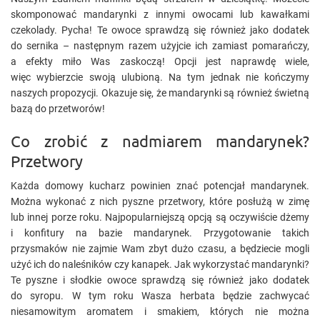
skomponować mandarynki z innymi owocami lub kawałkami
czekolady. Pycha! Te owoce sprawdzą się również jako dodatek
do sernika – następnym razem użyjcie ich zamiast pomarańczy,
a efekty miło Was zaskoczą! Opcji jest naprawdę wiele,
więc wybierzcie swoją ulubioną. Na tym jednak nie kończymy
naszych propozycji. Okazuje się, że mandarynki są również świetną
bazą do przetworów!
Co zrobić z nadmiarem mandarynek?
Przetwory
Każda domowy kucharz powinien znać potencjał mandarynek.
Można wykonać z nich pyszne przetwory, które posłużą w zimę
lub innej porze roku. Najpopularniejszą opcją są oczywiście dżemy
i konfitury na bazie mandarynek. Przygotowanie takich
przysmaków nie zajmie Wam zbyt dużo czasu, a będziecie mogli
użyć ich do naleśników czy kanapek. Jak wykorzystać mandarynki?
Te pyszne i słodkie owoce sprawdzą się również jako dodatek
do syropu. W tym roku Wasza herbata będzie zachwycać
niesamowitym aromatem i smakiem, których nie można