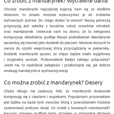
Co zrobić z mandarynek? Wytrawne dania
Chociaż mandarynki najczęściej kojarzą nam się ze słodkimi
deserami, to śmiało możecie wykorzystać je do zrobienia
wytrawnych potraw. Do czego dodać te owoce? Naszą pierwszą
propozycją jest sałatka z buraków, rukoli, orzechów włoskich
oraz mandarynek. Uwierzcie nam na słowo, że ta nietypowa
kompozycja składników podbije Wasze podniebienia! Mandarynki
sprawdzą się również jako dodatek do pieczeni. Możecie dorzucić te
owoce do szynki wieprzowej, którą przyrządzamy w piekarniku.
Dodatek mandarynki sprawi, że mięso będzie miało wyjątkowy
i oryginalny aromat. Próbowaliście kiedyś takiego połączenia?
Jeżeli nie, to nadróbcie zaległości i przekonajcie się, jak dobrze
smakują mandarynki w wytrawnej wersji.
Co można zrobić z mandarynek? Desery
Chyba nikogo nie zaskoczy fakt, że mandarynki doskonale
komponują się z ciastami i wypiekami. Popularnym przysmakiem
jest babka na bazie tych owoców, którą z powodzeniem możecie
zaserwować podczas świąt. Co zrobić z kwaśnych mandarynek?
Naszym zdaniem muffinki będą strzałem w dziesiątkę! Możecie