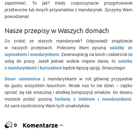
zapomnieć. To jak? Kiedy rozpoczynacie przygotowanie
przetworów lub innych przysmaków z mandarynek. Życzymy Wam
powodzenia!
Nasze przepisy w Waszych domach
Co zrobić ze starych mandarynek? Odpowiedź znajdziecie
w naszych przepisach. Polecamy Wam pyszną
sałatkę ze
szpinakiem i mandarynkami
. Zaserwujcie ją na lunch i zabierzcie ze
sobą do pracy. Jeżeli jednak wolicie mięsne dania, to
sałatka
z mandarynkami i kurczakiem
będzie lepszą opcją. Smacznego!
Deser ośmiornica
z mandarynkami w roli głównej przypadnie
do gustu wszystkim łasuchom. Wcale nas to nie dziwi – ciężko
oprzeć się tak smacznej i słodkiej kompozycji smaków. Do deseru
możecie podać pyszną
herbatę z imbirem i mandarynkami
.
Aż sami zazdrościmy Wam tych smakołyków.
Komentarze
0