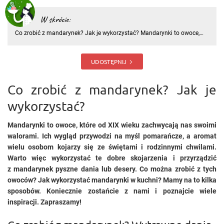
W skrócie:
Co zrobić z mandarynek? Jak je wykorzystać? Mandarynki to owoce,
które od XIX wieku zachwycają nas swoimi walorami. Ich wygląd
przywodzi na myśl pomarańcze, a aromat wielu osobom kojarzy się ze
świętami i rodzinnymi chwilami. Warto więc wykorzystać te do
UDOSTĘPNIJ
Co zrobić z mandarynek? Jak je
wykorzystać?
Mandarynki to owoce, które od XIX wieku zachwycają nas swoimi
walorami. Ich wygląd przywodzi na myśl pomarańcze, a aromat
wielu osobom kojarzy się ze świętami i rodzinnymi chwilami.
Warto więc wykorzystać te dobre skojarzenia i przyrządzić
z mandarynek pyszne dania lub desery. Co można zrobić z tych
owoców? Jak wykorzystać mandarynki w kuchni? Mamy na to kilka
sposobów. Koniecznie zostańcie z nami i poznajcie wiele
inspiracji. Zapraszamy!