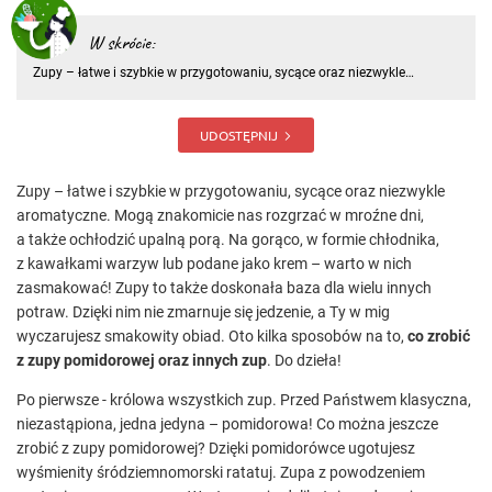
W skrócie:
Zupy – łatwe i szybkie w przygotowaniu, sycące oraz niezwykle
aromatyczne. Mogą znakomicie nas rozgrzać w mroźne dni, a także
ochłodzić upalną porą. Na gorąco, w formie chłodnika, z kawałkami
warzyw lub podane jako krem – warto w nich zasmakować! Zupy to
UDOSTĘPNIJ
Zupy – łatwe i szybkie w przygotowaniu, sycące oraz niezwykle
aromatyczne. Mogą znakomicie nas rozgrzać w mroźne dni,
a także ochłodzić upalną porą. Na gorąco, w formie chłodnika,
z kawałkami warzyw lub podane jako krem – warto w nich
zasmakować! Zupy to także doskonała baza dla wielu innych
potraw. Dzięki nim nie zmarnuje się jedzenie, a Ty w mig
wyczarujesz smakowity obiad. Oto kilka sposobów na to,
co zrobić
z zupy pomidorowej oraz innych zup
. Do dzieła!
Po pierwsze - królowa wszystkich zup. Przed Państwem klasyczna,
niezastąpiona, jedna jedyna – pomidorowa! Co można jeszcze
zrobić z zupy pomidorowej? Dzięki pomidorówce ugotujesz
wyśmienity śródziemnomorski ratatuj. Zupa z powodzeniem