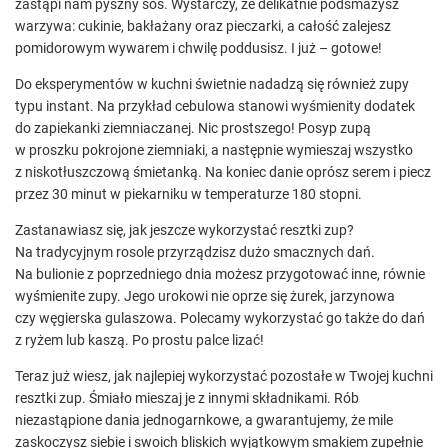
zastąpi nam pyszny sos. Wystarczy, że delikatnie podsmażysz
warzywa: cukinie, bakłażany oraz pieczarki, a całość zalejesz
pomidorowym wywarem i chwilę poddusisz. I już – gotowe!
Do eksperymentów w kuchni świetnie nadadzą się również zupy
typu instant. Na przykład cebulowa stanowi wyśmienity dodatek
do zapiekanki ziemniaczanej. Nic prostszego! Posyp zupą
w proszku pokrojone ziemniaki, a następnie wymieszaj wszystko
z niskotłuszczową śmietanką. Na koniec danie oprósz serem i piecz
przez 30 minut w piekarniku w temperaturze 180 stopni.
Zastanawiasz się, jak jeszcze wykorzystać resztki zup?
Na tradycyjnym rosole przyrządzisz dużo smacznych dań.
Na bulionie z poprzedniego dnia możesz przygotować inne, równie
wyśmienite zupy. Jego urokowi nie oprze się żurek, jarzynowa
czy węgierska gulaszowa. Polecamy wykorzystać go także do dań
z ryżem lub kaszą. Po prostu palce lizać!
Teraz już wiesz, jak najlepiej wykorzystać pozostałe w Twojej kuchni
resztki zup. Śmiało mieszaj je z innymi składnikami. Rób
niezastąpione dania jednogarnkowe, a gwarantujemy, że mile
zaskoczysz siebie i swoich bliskich wyjątkowym smakiem zupełnie