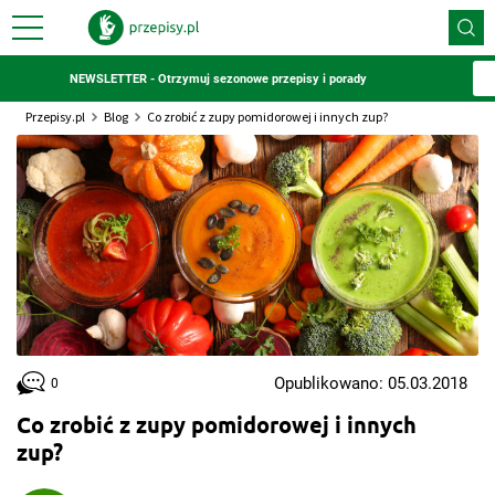
NEWSLETTER - Otrzymuj sezonowe przepisy i porady
Przepisy.pl
Blog
Co zrobić z zupy pomidorowej i innych zup?
Opublikowano: 05.03.2018
0
Co zrobić z zupy pomidorowej i innych
zup?