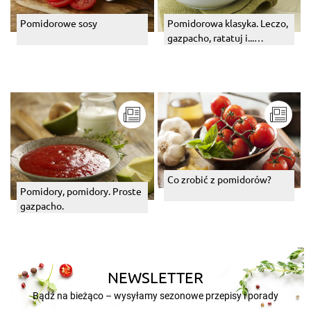
Pomidorowe sosy
Pomidorowa klasyka. Leczo,
gazpacho, ratatuj i...
pomidorówka
Co zrobić z pomidorów?
Pomidory, pomidory. Proste
gazpacho.
NEWSLETTER
Bądź na bieżąco – wysyłamy sezonowe przepisy i porady