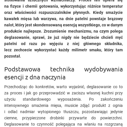
stosowania sztucznych wzmacniaczy. Proces ten opiera się
na fizyce i chemii gotowania, wykorzystując różnice temperatur
oraz właściwości rozpuszczalników płynnych. Kiedy smażycie
kawałek mięsa lub warzywa, na dnie patelni powstaje brązowy
nalot, który jest skondensowaną esencją wszystkiego, co w danym
produkcie najlepsze. Zrozumienie mechanizmu, na czym polega
deglasowanie, sprawi, że już nigdy nie będziecie chcieli myć
patelni od razu po wyjęciu z niej głównego składnika,
lecz zechcecie wykorzystać każdy milimetr smaku, który tam
pozostał.
Podstawowa technika wydobywania
esencji z dna naczynia
Przechodząc do konkretów, warto wyjaśnić, deglasowanie co to
za proces i jak go przeprowadzić w zaciszu własnej kuchni przy
użyciu standardowego wyposażenia. Po zakończeniu
intensywnego smażenia mięsa, musicie zdjąć produkt z ognia
i odlać nadmiar wytopionego tłuszczu, pozostawiając jedynie
ciemne, przypieczone drobinki przywarte do powierzchni.
Deglasowanie to czynność polegająca na wlaniu na rozgrzaną