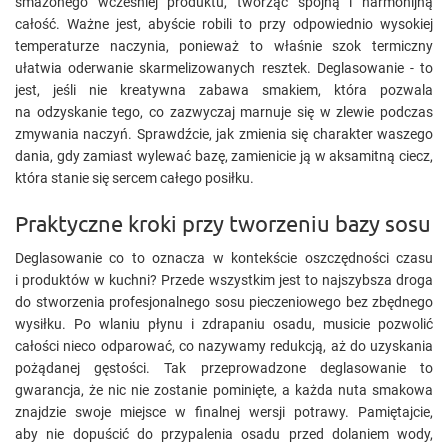
smażonego wcześniej produktu, tworząc spójną i harmonijną
całość. Ważne jest, abyście robili to przy odpowiednio wysokiej
temperaturze naczynia, ponieważ to właśnie szok termiczny
ułatwia oderwanie skarmelizowanych resztek. Deglasowanie - to
jest, jeśli nie kreatywna zabawa smakiem, która pozwala
na odzyskanie tego, co zazwyczaj marnuje się w zlewie podczas
zmywania naczyń. Sprawdźcie, jak zmienia się charakter waszego
dania, gdy zamiast wylewać bazę, zamienicie ją w aksamitną ciecz,
która stanie się sercem całego posiłku.
Praktyczne kroki przy tworzeniu bazy sosu
Deglasowanie co to oznacza w kontekście oszczędności czasu
i produktów w kuchni? Przede wszystkim jest to najszybsza droga
do stworzenia profesjonalnego sosu pieczeniowego bez zbędnego
wysiłku. Po wlaniu płynu i zdrapaniu osadu, musicie pozwolić
całości nieco odparować, co nazywamy redukcją, aż do uzyskania
pożądanej gęstości. Tak przeprowadzone deglasowanie to
gwarancja, że nic nie zostanie pominięte, a każda nuta smakowa
znajdzie swoje miejsce w finalnej wersji potrawy. Pamiętajcie,
aby nie dopuścić do przypalenia osadu przed dolaniem wody,