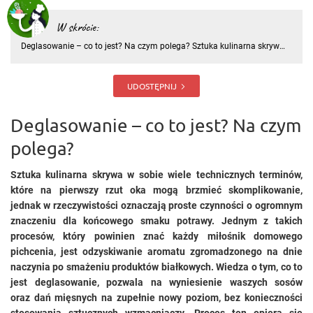
W skrócie:
Deglasowanie – co to jest? Na czym polega? Sztuka kulinarna skrywa
w sobie wiele technicznych terminów, które na pierwszy rzut oka mogą
brzmieć skomplikowanie, jednak w rzeczywistości oznaczają proste
czynności o ogromnym znaczeniu dla końcowego smaku p
UDOSTĘPNIJ
Deglasowanie – co to jest? Na czym
polega?
Sztuka kulinarna skrywa w sobie wiele technicznych terminów,
które na pierwszy rzut oka mogą brzmieć skomplikowanie,
jednak w rzeczywistości oznaczają proste czynności o ogromnym
znaczeniu dla końcowego smaku potrawy. Jednym z takich
procesów, który powinien znać każdy miłośnik domowego
pichcenia, jest odzyskiwanie aromatu zgromadzonego na dnie
naczynia po smażeniu produktów białkowych. Wiedza o tym, co to
jest deglasowanie, pozwala na wyniesienie waszych sosów
oraz dań mięsnych na zupełnie nowy poziom, bez konieczności