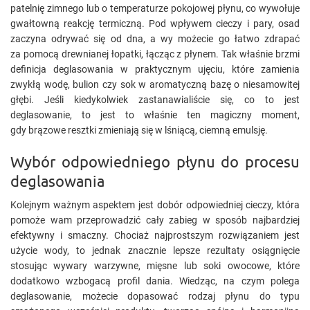
patelnię zimnego lub o temperaturze pokojowej płynu, co wywołuje
gwałtowną reakcję termiczną. Pod wpływem cieczy i pary, osad
zaczyna odrywać się od dna, a wy możecie go łatwo zdrapać
za pomocą drewnianej łopatki, łącząc z płynem. Tak właśnie brzmi
definicja deglasowania w praktycznym ujęciu, które zamienia
zwykłą wodę, bulion czy sok w aromatyczną bazę o niesamowitej
głębi. Jeśli kiedykolwiek zastanawialiście się, co to jest
deglasowanie, to jest to właśnie ten magiczny moment,
gdy brązowe resztki zmieniają się w lśniącą, ciemną emulsję.
Wybór odpowiedniego płynu do procesu
deglasowania
Kolejnym ważnym aspektem jest dobór odpowiedniej cieczy, która
pomoże wam przeprowadzić cały zabieg w sposób najbardziej
efektywny i smaczny. Chociaż najprostszym rozwiązaniem jest
użycie wody, to jednak znacznie lepsze rezultaty osiągnięcie
stosując wywary warzywne, mięsne lub soki owocowe, które
dodatkowo wzbogacą profil dania. Wiedząc, na czym polega
deglasowanie, możecie dopasować rodzaj płynu do typu