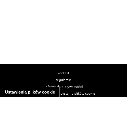
kontakt
regulamin
informacja o prywatności
Ustawienia plików cookie
informacja o wykorzystaniu plików cookie
ułatwienia dostępu
Najpopularniejsze przepisy
spaghetti bolognese