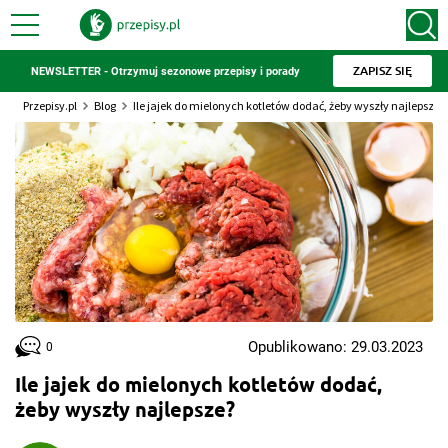
ZAPISZ SIĘ
NEWSLETTER - Otrzymuj sezonowe przepisy i porady
Przepisy.pl
Blog
Ile jajek do mielonych kotletów dodać, żeby wyszły najlepsze?
Opublikowano: 29.03.2023
0
Ile jajek do mielonych kotletów dodać,
żeby wyszły najlepsze?