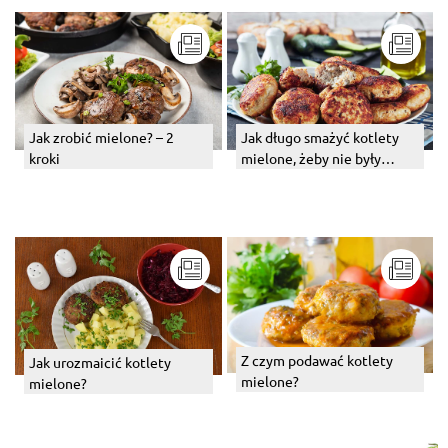
Jak zrobić mielone? – 2
Jak długo smażyć kotlety
kroki
mielone, żeby nie były
surowe? Podpowiadamy!
Z czym podawać kotlety
Jak urozmaicić kotlety
mielone?
mielone?