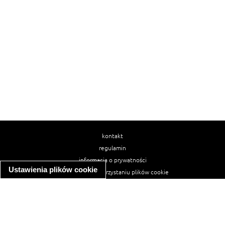
kontakt
regulamin
informacja o prywatności
Ustawienia plików cookie
informacja o wykorzystaniu plików cookie
ułatwienia dostępu
Najpopularniejsze przepisy
spaghetti bolognese