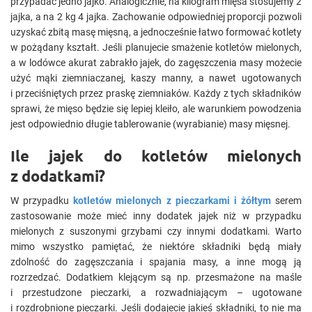
przypadać jedno jajko. Analogicznie, na kilogram mięsa stosujemy 2
jajka, a na 2 kg 4 jajka. Zachowanie odpowiedniej proporcji pozwoli
uzyskać zbitą masę mięsną, a jednocześnie łatwo formować kotlety
w pożądany kształt. Jeśli planujecie smażenie kotletów mielonych,
a w lodówce akurat zabrakło jajek, do zagęszczenia masy możecie
użyć mąki ziemniaczanej, kaszy manny, a nawet ugotowanych
i przeciśniętych przez praskę ziemniaków. Każdy z tych składników
sprawi, że mięso będzie się lepiej kleiło, ale warunkiem powodzenia
jest odpowiednio długie tablerowanie (wyrabianie) masy mięsnej.
Ile jajek do kotletów mielonych
z dodatkami?
W przypadku
kotletów mielonych z pieczarkami i żółtym
serem
zastosowanie może mieć inny dodatek jajek niż w przypadku
mielonych z suszonymi grzybami czy innymi dodatkami. Warto
mimo wszystko pamiętać, że niektóre składniki będą miały
zdolność do zagęszczania i spajania masy, a inne mogą ją
rozrzedzać. Dodatkiem klejącym są np. przesmażone na maśle
i przestudzone pieczarki, a rozwadniającym – ugotowane
i rozdrobnione pieczarki. Jeśli dodajecie jakieś składniki, to nie ma