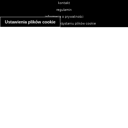
kontakt
regulamin
informacja o prywatności
Ustawienia plików cookie
informacja o wykorzystaniu plików cookie
ułatwienia dostępu
Najpopularniejsze przepisy
spaghetti bolognese
makaron z kurczakiem w sosie śmietanowym
kanapka z indykiem
ratatouille
lahmacun
mac and cheese
zupa minestrone
cannelloni ze szpinakiem i ricottą
spaghetti przepisy
makaron z kurczakiem