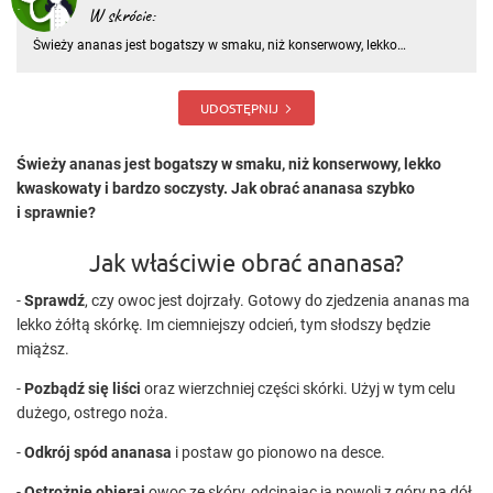
W skrócie:
Świeży ananas jest bogatszy w smaku, niż konserwowy, lekko
kwaskowaty i bardzo soczysty. Jak obrać ananasa szybko i sprawnie?
Jak właściwie obrać ananasa? - Sprawdź, czy owoc jest dojrzały.
Gotowy do zjedzenia ananas ma lekko żółtą skórkę
UDOSTĘPNIJ
Świeży ananas jest bogatszy w smaku, niż konserwowy, lekko
kwaskowaty i bardzo soczysty. Jak obrać ananasa szybko
i sprawnie?
Jak właściwie obrać ananasa?
-
Sprawdź
, czy owoc jest dojrzały. Gotowy do zjedzenia ananas ma
lekko żółtą skórkę. Im ciemniejszy odcień, tym słodszy będzie
miąższ.
-
Pozbądź się liści
oraz wierzchniej części skórki. Użyj w tym celu
dużego, ostrego noża.
-
Odkrój spód ananasa
i postaw go pionowo na desce.
-
Ostrożnie obieraj
owoc ze skóry, odcinając ją powoli z góry na dół.