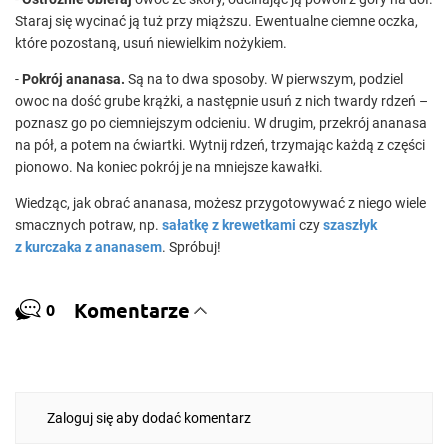
Staraj się wycinać ją tuż przy miąższu. Ewentualne ciemne oczka,
które pozostaną, usuń niewielkim nożykiem.
-
Pokrój ananasa.
Są na to dwa sposoby. W pierwszym, podziel
owoc na dość grube krążki, a następnie usuń z nich twardy rdzeń –
poznasz go po ciemniejszym odcieniu. W drugim, przekrój ananasa
na pół, a potem na ćwiartki. Wytnij rdzeń, trzymając każdą z części
pionowo. Na koniec pokrój je na mniejsze kawałki.
Wiedząc, jak obrać ananasa, możesz przygotowywać z niego wiele
smacznych potraw, np.
sałatkę z krewetkami
czy
szaszłyk
z kurczaka z ananasem
. Spróbuj!
Komentarze
0
Zaloguj się aby dodać komentarz