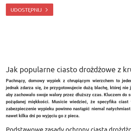
Często jednak zdarza się, że przygotowujecie du
UDOSTĘPNIJ
Jak popularne ciasto drożdżowe z k
Pachnący, domowy wypiek z chrupiącym wierzchem to jeden
jednak zdarza się, że przygotowujecie dużą blachę, której nie
aby zachowało swoje walory przez dłuższy czas. Kluczem do su
pożądanej miękkości. Musicie wiedzieć, że specyfika ciast
zabezpieczenie wypieku powinno nastąpić niemal natychmias
nawet kilka dni po wyjęciu go z pieca.
Podstawowe zasady ochrony ciasta drożd