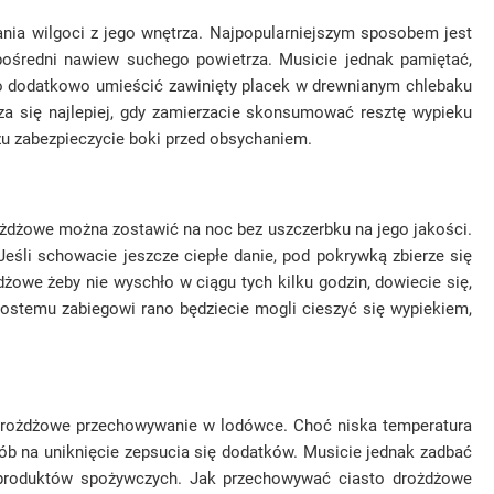
ania wilgoci z jego wnętrza. Najpopularniejszym sposobem jest
zpośredni nawiew suchego powietrza. Musicie jednak pamiętać,
arto dodatkowo umieścić zawinięty placek w drewnianym chlebaku
 się najlepiej, gdy zamierzacie skonsumować resztę wypieku
azu zabezpieczycie boki przed obsychaniem.
rożdżowe można zostawić na noc bez uszczerbku na jego jakości.
eśli schowacie jeszcze ciepłe danie, pod pokrywką zbierze się
żowe żeby nie wyschło w ciągu tych kilku godzin, dowiecie się,
prostemu zabiegowi rano będziecie mogli cieszyć się wypiekiem,
to drożdżowe przechowywanie w lodówce. Choć niska temperatura
ób na uniknięcie zepsucia się dodatków. Musicie jednak zadbać
h produktów spożywczych. Jak przechowywać ciasto drożdżowe