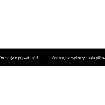
formacja o prywatności
informacja o wykorzystaniu plikó
Najpopularniejsze przepisy
makaron z kurczakiem w sosie śmietanowym
lahmacun
cannelloni ze szpinakiem i ricottą
tagliatelle z kurczakiem
sałatka jarzynowa