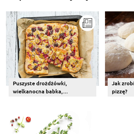
Puszyste drożdżówki,
Jak zrob
wielkanocna babka,
pizzę?
bożonarodzeniowy makowiec
czyli wszystko o cieście
drożdżowym.