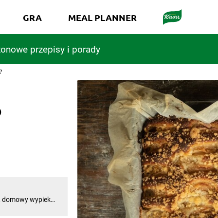
GRA
MEAL PLANNER
onowe przepisy i porady
?
o
ów w naszych
ojnym popołudniem.