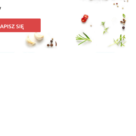
y
APISZ SIĘ