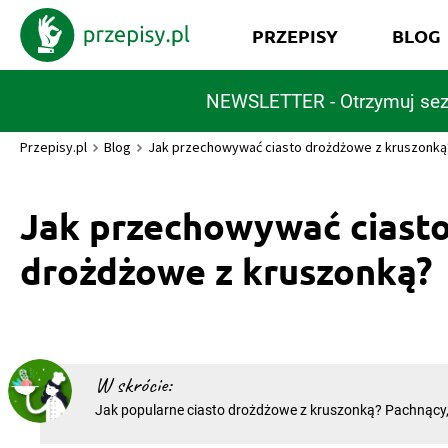
PRZEPISY
BLOG
NEWSLETTER - Otrzymuj sez
Przepisy.pl
Blog
Jak przechowywać ciasto drożdżowe z kruszonką
Jak przechowywać ciast
drożdżowe z kruszonką?
W skrócie:
Jak popularne ciasto drożdżowe z kruszonką? Pachnący, domowy wypiek
z chrupiącym wierzchem to jeden z największych klasyk
kuchniach, który kojarzy się z domowym ciepłem i spok