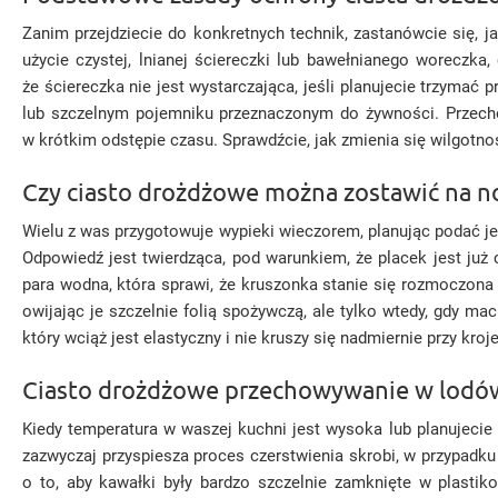
Zanim przejdziecie do konkretnych technik, zastanówcie się, 
użycie czystej, lnianej ściereczki lub bawełnianego woreczk
że ściereczka nie jest wystarczająca, jeśli planujecie trzyma
lub szczelnym pojemniku przeznaczonym do żywności. Przech
w krótkim odstępie czasu. Sprawdźcie, jak zmienia się wilgotno
Czy ciasto drożdżowe można zostawić na noc
Wielu z was przygotowuje wypieki wieczorem, planując podać je
Odpowiedź jest twierdząca, pod warunkiem, że placek jest już
para wodna, która sprawi, że kruszonka stanie się rozmoczona 
owijając je szczelnie folią spożywczą, ale tylko wtedy, gdy m
który wciąż jest elastyczny i nie kruszy się nadmiernie przy kroje
Ciasto drożdżowe przechowywanie w lodów
Kiedy temperatura w waszej kuchni jest wysoka lub planujecie
zazwyczaj przyspiesza proces czerstwienia skrobi, w przypadk
o to, aby kawałki były bardzo szczelnie zamknięte w plast