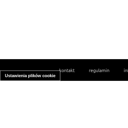
kontakt
regulamin
in
Ustawienia plików cookie
spaghetti bolognese
ratatouille
zupa minestrone
makaron z kurczakiem