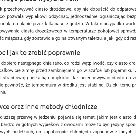
jak przechowywać ciasto drożdżowe, aby nie dopuścić do odparow
a, co pozwala wypiekowi oddychać, jednocześnie ograniczając be
ć produkt na blacie przez kilkanaście godzin. W takim przypadku w
owywanie ciasta drożdżowego w temperaturze pokojowej sprawdza
ść miąższu, gdy zostawicie go na otwartym talerzu, a jak, gdy od r
 i jak to zrobić poprawnie
 dopiero następnego dnia rano, co rodzi wątpliwość, czy ciasto d
 całkowicie zimny przed zamknięciem go w szafce lub pojemniku. J
i straci swoją unikalną chrupkość. Jak przechowywać ciasto drożd
acie pewność, że temperatura w środku jest stabilna. Dzięki temu 
niu.
ce oraz inne metody chłodnicze
 dłuższą przerwę w jedzeniu, pojawia się temat, jakim jest cias
u bardzo wilgotnych wypieków z owocami może to być jedyny spos
ikowych pudełkach, co zapobiegnie chłonięciu zapachów z innyc