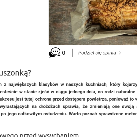
0
Podziel się opinią
ruszonką?
 z największych klasyków w naszych kuchniach, który kojar
 jesteście w stanie zjeść w ciągu jednego dnia, co rodzi naturaln
kcesu jest tutaj ochrona przed dostępem powietrza, ponieważ to w
 wyrastających na drożdżach sprawia, że zmieniają one swoją 
t po jego całkowitym ostudzeniu. Warto poznać sprawdzone met
żowego przed wysychaniem