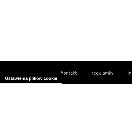
kontakt
regulamin
in
Ustawienia plików cookie
spaghetti bolognese
ratatouille
zupa minestrone
makaron z kurczakiem