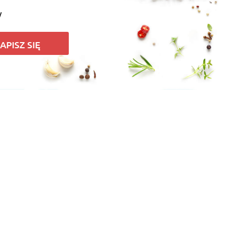
y
APISZ SIĘ