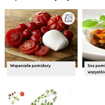
Wspaniałe pomidory
Sos pomi
wszystki
(prawie w