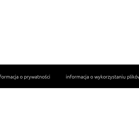
formacja o prywatności
informacja o wykorzystaniu plikó
Najpopularniejsze przepisy
makaron z kurczakiem w sosie śmietanowym
lahmacun
cannelloni ze szpinakiem i ricottą
tagliatelle z kurczakiem
sałatka jarzynowa