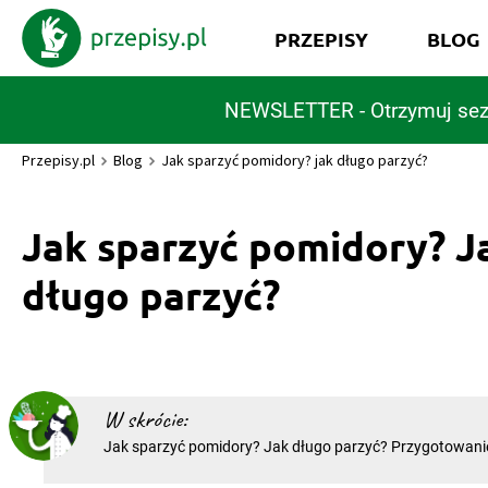
PRZEPISY
BLOG
NEWSLETTER - Otrzymuj sez
Przepisy.pl
Blog
Jak sparzyć pomidory? jak długo parzyć?
Jak sparzyć pomidory? J
długo parzyć?
W skrócie:
Jak sparzyć pomidory? Jak długo parzyć? Przygotowanie wielu potraw
kuchni śródziemnomorskiej, azjatyckiej czy tradycyjnych 
wymaga od nas usunięcia twardej, pergaminowej skórki