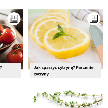
?
Jak sparzyć cytrynę? Parzenie
cytryny