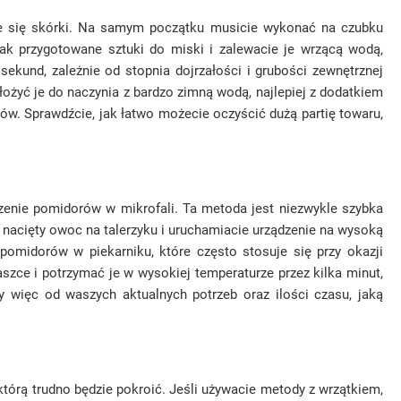
nie się skórki. Na samym początku musicie wykonać na czubku
 tak przygotowane sztuki do miski i zalewacie je wrzącą wodą,
sekund, zależnie od stopnia dojrzałości i grubości zewnętrznej
łożyć je do naczynia z bardzo zimną wodą, najlepiej z dodatkiem
ów. Sprawdźcie, jak łatwo możecie oczyścić dużą partię towaru,
zenie pomidorów w mikrofali. Ta metoda jest niezwykle szybka
e nacięty owoc na talerzyku i uruchamiacie urządzenie na wysoką
 pomidorów w piekarniku, które często stosuje się przy okazji
zce i potrzymać je w wysokiej temperaturze przez kilka minut,
 więc od waszych aktualnych potrzeb oraz ilości czasu, jaką
tórą trudno będzie pokroić. Jeśli używacie metody z wrzątkiem,