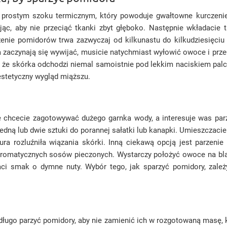
na prostym szoku termicznym, który powoduje gwałtowne kurcze
jąc, aby nie przeciąć tkanki zbyt głęboko. Następnie wkładacie
enie pomidorów trwa zazwyczaj od kilkunastu do kilkudziesięciu 
 zaczynają się wywijać, musicie natychmiast wyłowić owoce i prze
, że skórka odchodzi niemal samoistnie pod lekkim naciskiem palc
estetyczny wygląd miąższu.
ie chcecie zagotowywać dużego garnka wody, a interesuje was par
jedną lub dwie sztuki do porannej sałatki lub kanapki. Umieszczaci
ra rozluźniła wiązania skórki. Inną ciekawą opcją jest parzenie
aromatycznych sosów pieczonych. Wystarczy położyć owoce na blas
i smak o dymne nuty. Wybór tego, jak sparzyć pomidory, zależy
ugo parzyć pomidory, aby nie zamienić ich w rozgotowaną masę, k