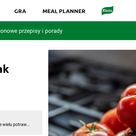
GRA
MEAL PLANNER
onowe przepisy i porady
ak
polskich zup
 z czerwonych