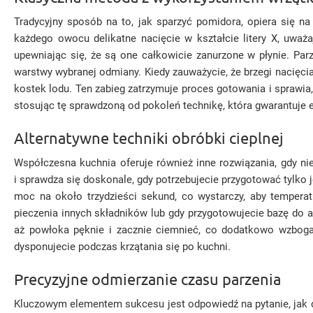
Tradycyjny sposób na to, jak sparzyć pomidora, opiera się 
każdego owocu delikatne nacięcie w kształcie litery X, uważa
upewniając się, że są one całkowicie zanurzone w płynie. Parz
warstwy wybranej odmiany. Kiedy zauważycie, że brzegi nacięcia
kostek lodu. Ten zabieg zatrzymuje proces gotowania i sprawia
stosując tę sprawdzoną od pokoleń technikę, która gwarantuje 
Alternatywne techniki obróbki cieplnej
Współczesna kuchnia oferuje również inne rozwiązania, gdy n
i sprawdza się doskonale, gdy potrzebujecie przygotować tylko 
moc na około trzydzieści sekund, co wystarczy, aby temperatu
pieczenia innych składników lub gdy przygotowujecie bazę do 
aż powłoka pęknie i zacznie ciemnieć, co dodatkowo wzbogac
dysponujecie podczas krzątania się po kuchni.
Precyzyjne odmierzanie czasu parzenia
Kluczowym elementem sukcesu jest odpowiedź na pytanie, jak dł