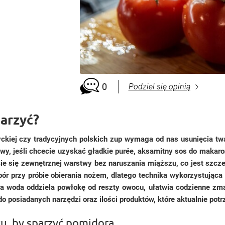
0
Podziel się opinią
parzyć?
yckiej czy tradycyjnych polskich zup wymaga od nas usunięcia t
wy, jeśli chcecie uzyskać gładkie purée, aksamitny sos do makaro
e się zewnętrznej warstwy bez naruszania miąższu, co jest szczeg
pór przy próbie obierania nożem, dlatego technika wykorzystując
 woda oddziela powłokę od reszty owocu, ułatwia codzienne zmagan
 posiadanych narzędzi oraz ilości produktów, które aktualnie potr
u, by sparzyć pomidora