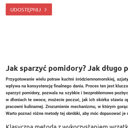
owoców, co znacząco wpływa na konsystencję finalneg
UDOSTĘPNIJ
Jak sparzyć pomidory? Jak długo 
Przygotowanie wielu potraw kuchni śródziemnomorskiej, azjat
wpływa na konsystencję finalnego dania. Proces ten jest kluczo
sparzyć pomidory, pozwala na szybkie i bezproblemowe pozbyci
w dłoniach te owoce, możecie poczuć, jak ich skórka stawia o
pracowni kulinarnej. Zrozumienie mechanizmu, w którym gorąca
Warto poznać różne metody tej obróbki, aby móc dopasować je do
Klasyczna metoda z wykorzystaniem wrzątk