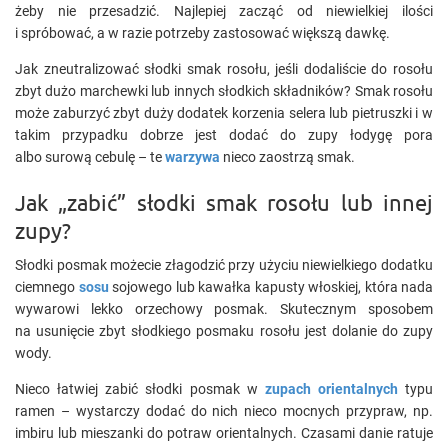
żeby nie przesadzić. Najlepiej zacząć od niewielkiej ilości
i spróbować, a w razie potrzeby zastosować większą dawkę.
Jak zneutralizować słodki smak rosołu, jeśli dodaliście do rosołu
zbyt dużo marchewki lub innych słodkich składników? Smak rosołu
może zaburzyć zbyt duży dodatek korzenia selera lub pietruszki i w
takim przypadku dobrze jest dodać do zupy łodygę pora
albo surową cebulę – te
warzywa
nieco zaostrzą smak.
Jak „zabić” słodki smak rosołu lub innej
zupy?
Słodki posmak możecie złagodzić przy użyciu niewielkiego dodatku
ciemnego
sosu
sojowego lub kawałka kapusty włoskiej, która nada
wywarowi lekko orzechowy posmak. Skutecznym sposobem
na usunięcie zbyt słodkiego posmaku rosołu jest dolanie do zupy
wody.
Nieco łatwiej zabić słodki posmak w
zupach orientalnych
typu
ramen – wystarczy dodać do nich nieco mocnych przypraw, np.
imbiru lub mieszanki do potraw orientalnych. Czasami danie ratuje