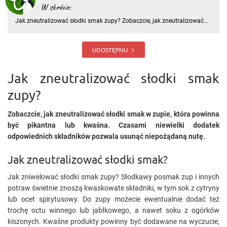
W skrócie:
Jak zneutralizować słodki smak zupy? Zobaczcie, jak zneutralizować
słodki smak w zupie, która powinna być pikantna lub kwaśna.
Czasami niewielki dodatek odpowiednich składników pozwala usunąć
niepożądaną nutę. Jak zneutralizować słodki smak? Jak zniwel
UDOSTĘPNIJ
Jak zneutralizować słodki smak
zupy?
Zobaczcie, jak zneutralizować słodki smak w zupie, która powinna
być pikantna lub kwaśna. Czasami niewielki dodatek
odpowiednich składników pozwala usunąć niepożądaną nutę.
Jak zneutralizować słodki smak?
Jak zniwelować słodki smak zupy? Słodkawy posmak zup i innych
potraw świetnie znoszą kwaskowate składniki, w tym sok z cytryny
lub ocet spirytusowy. Do zupy możecie ewentualnie dodać też
trochę octu winnego lub jabłkowego, a nawet soku z ogórków
kiszonych. Kwaśne produkty powinny być dodawane na wyczucie,