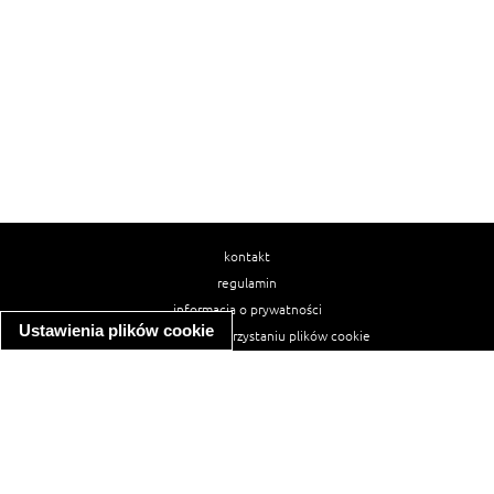
kontakt
regulamin
informacja o prywatności
Ustawienia plików cookie
informacja o wykorzystaniu plików cookie
ułatwienia dostępu
Najpopularniejsze przepisy
spaghetti bolognese
makaron z kurczakiem w sosie śmietanowym