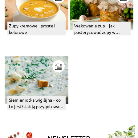
Wekowanie zup – jak
Zupy kremowe - proste i
pasteryzować zupy w
kolorowe
słoikach? Jakie można
wekować?
Siemieniotka wigilijna – co
to jest? Jak ją przygotować
w domu?