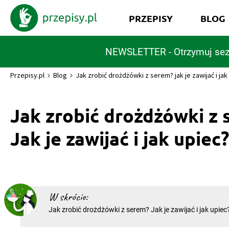
PRZEPISY
BLOG
NEWSLETTER - Otrzymuj sez
Przepisy.pl
Blog
Jak zrobić drożdżówki z serem? jak je zawijać i jak
Jak zrobić drożdżówki z 
Jak je zawijać i jak upiec?
W skrócie:
Jak zrobić drożdżówki z serem? Jak je zawijać i jak upiec
jak zrobić drożdżówki z serem takie jak za dawnych lat
przepis na drożdżówki wcale nie jest trudny – potrzebujeci