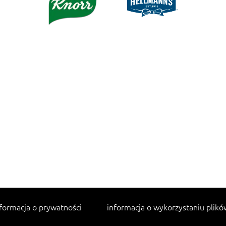
formacja o prywatności
informacja o wykorzystaniu plikó