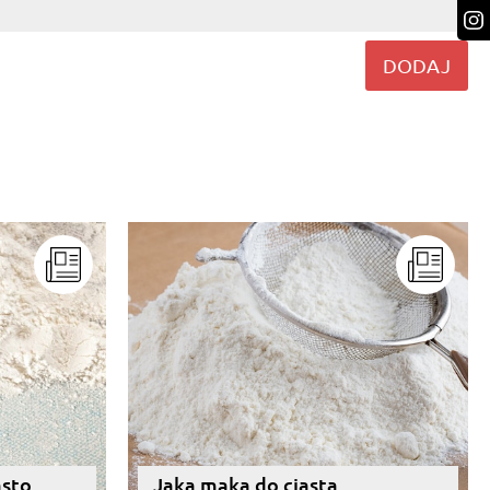
DODAJ
asto
Jaka mąka do ciasta