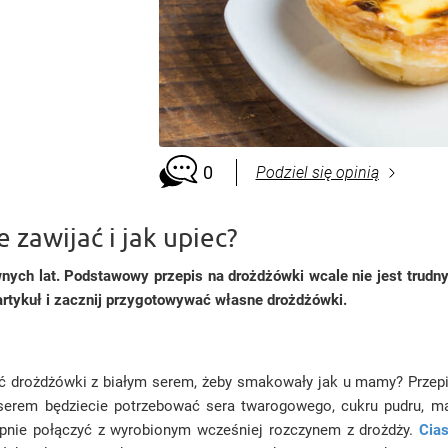
0
Podziel się opinią
 zawijać i jak upiec?
nych lat. Podstawowy przepis na drożdżówki wcale nie jest trudny
artykuł i zacznij przygotowywać własne drożdżówki.
ić drożdżówki z białym serem, żeby smakowały jak u mamy? Przep
serem będziecie potrzebować sera twarogowego, cukru pudru, mas
pnie połączyć z wyrobionym wcześniej rozczynem z drożdży.
Cias