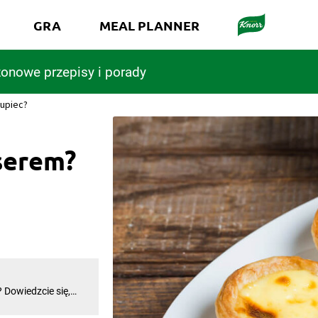
GRA
MEAL PLANNER
onowe przepisy i porady
 upiec?
serem?
? Dowiedzcie się,
. Podstawowy
e tylko kilku