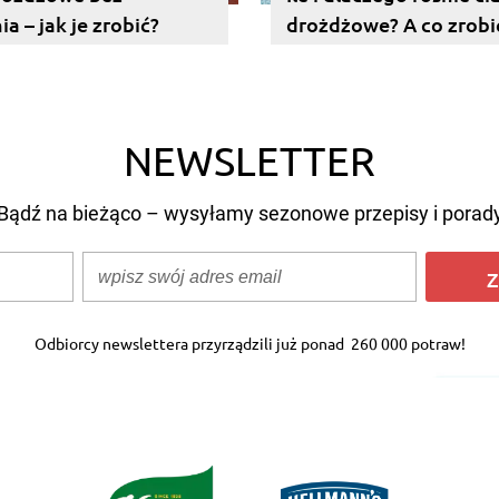
a – jak je zrobić?
drożdżowe? A co zrobić
nie chce rosnąć?
NEWSLETTER
Bądź na bieżąco – wysyłamy sezonowe przepisy i porad
Z
Odbiorcy newslettera przyrządzili już ponad
260 000 potraw!