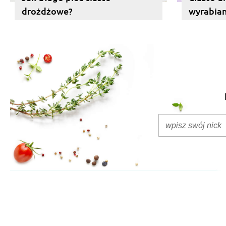
drożdżowe?
wyrabiani