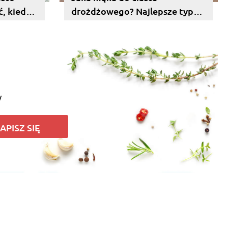
, kiedy
drożdżowego? Najlepsze typy
mąki
y
APISZ SIĘ