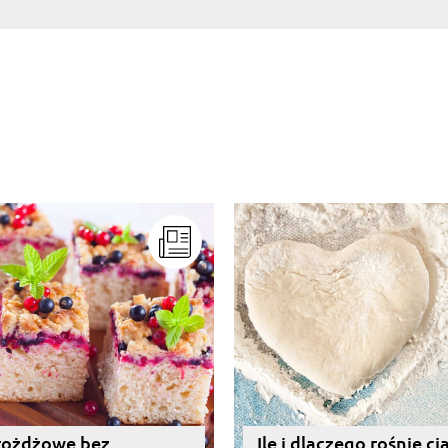
rożdżowe bez
Ile i dlaczego rośnie ci