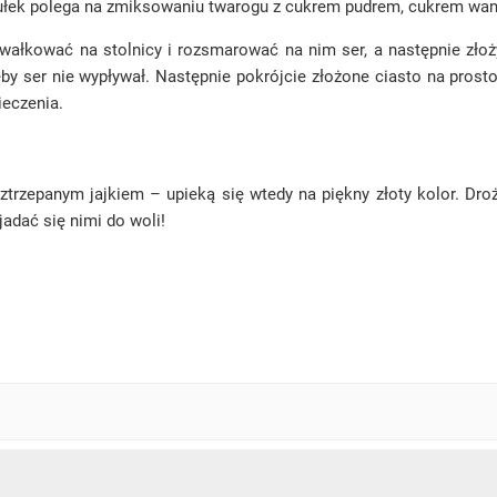
bułek polega na zmiksowaniu twarogu z cukrem pudrem, cukrem wan
wałkować na stolnicy i rozsmarować na nim ser, a następnie złoż
eby ser nie wypływał. Następnie pokrójcie złożone ciasto na pros
ieczenia.
zepanym jajkiem – upieką się wtedy na piękny złoty kolor. Droż
adać się nimi do woli!