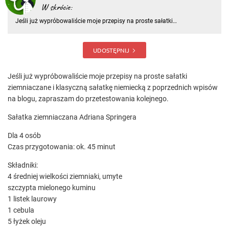
W skrócie:
Jeśli już wypróbowaliście moje przepisy na proste sałatki
ziemniaczane i klasyczną sałatkę niemiecką z poprzednich wpisów na
blogu, zapraszam do przetestowania kolejnego. Sałatka ziemniaczana
Adriana Springera Dla 4 osób Czas przygotowania: ok. 45 minut
UDOSTĘPNIJ
Jeśli już wypróbowaliście moje przepisy na proste sałatki
ziemniaczane i klasyczną sałatkę niemiecką z poprzednich wpisów
na blogu, zapraszam do przetestowania kolejnego.
Sałatka ziemniaczana Adriana Springera
Dla 4 osób
Czas przygotowania: ok. 45 minut
Składniki:
4 średniej wielkości ziemniaki, umyte
szczypta mielonego kuminu
1 listek laurowy
1 cebula
5 łyżek oleju