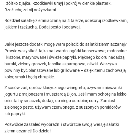
i żółtko z jajka. Rzodkiewki umyj i pokrój w cienkie plasterki.
Rzeżuchę zetnij nożyczkami.
Rozdziel sałatkę ziemniaczaną na 4 talerze, udekoruj rzodkiewkami,
jajkiem i rzeżuchą. Dodaj pesto i podawaj.
Jakie jeszcze dodatki mogę Wam polecić do sałatki ziemniaczanej?
Prawie wszystko! Jajka na twardo, ogórki konserwowe, małosolne
i kiszone, marynowane i świeże papryki. Pięknego koloru nadadzą
buraki, zielony groszek, fasolka szparagowa, oliwki. Warzywa
powinny być blanszowane lub grillowane – dzięki temu zachowają
kolor, smak i będą chrupkie.
Z sosów zaś, oprócz klasycznego winegretu, używam mieszanki
jogurtu z majonezem i musztardą Dijon. Jeśli mam ochotę na lekko
orientalny smaczek, dodaję do niego odrobinę curry. Zamiast
zielonego pesto, używam czerwonego, z suszonych pomidorów
lub papryki.
Pozwólcie zaszaleć wyobraźni i stwórzcie swoją wersję sałatki
ziemniaczanej! Do dzieła!