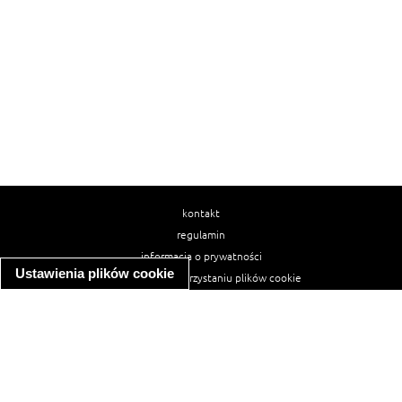
kontakt
regulamin
informacja o prywatności
Ustawienia plików cookie
informacja o wykorzystaniu plików cookie
ułatwienia dostępu
Najpopularniejsze przepisy
spaghetti bolognese
makaron z kurczakiem w sosie śmietanowym