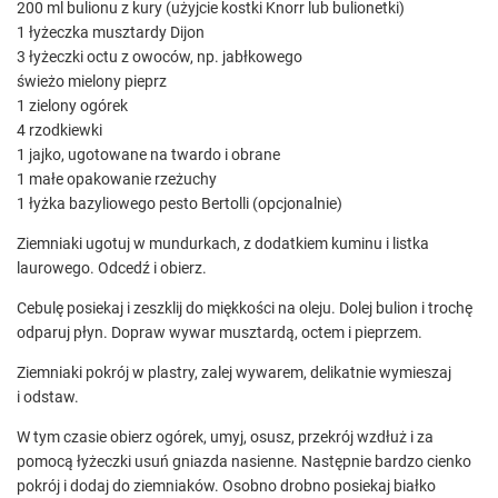
200 ml bulionu z kury (użyjcie kostki Knorr lub bulionetki)
1 łyżeczka musztardy Dijon
3 łyżeczki octu z owoców, np. jabłkowego
świeżo mielony pieprz
1 zielony ogórek
4 rzodkiewki
1 jajko, ugotowane na twardo i obrane
1 małe opakowanie rzeżuchy
1 łyżka bazyliowego pesto Bertolli (opcjonalnie)
Ziemniaki ugotuj w mundurkach, z dodatkiem kuminu i listka
laurowego. Odcedź i obierz.
Cebulę posiekaj i zeszklij do miękkości na oleju. Dolej bulion i trochę
odparuj płyn. Dopraw wywar musztardą, octem i pieprzem.
Ziemniaki pokrój w plastry, zalej wywarem, delikatnie wymieszaj
i odstaw.
W tym czasie obierz ogórek, umyj, osusz, przekrój wzdłuż i za
pomocą łyżeczki usuń gniazda nasienne. Następnie bardzo cienko
pokrój i dodaj do ziemniaków. Osobno drobno posiekaj białko