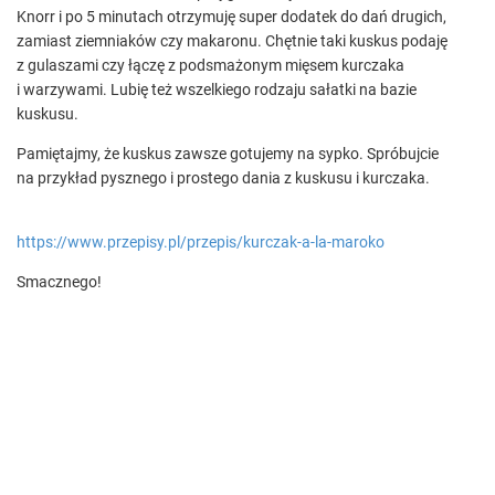
Knorr i po 5 minutach otrzymuję super dodatek do dań drugich,
zamiast ziemniaków czy makaronu. Chętnie taki kuskus podaję
z gulaszami czy łączę z podsmażonym mięsem kurczaka
i warzywami. Lubię też wszelkiego rodzaju sałatki na bazie
kuskusu.
Pamiętajmy, że kuskus zawsze gotujemy na sypko. Spróbujcie
na przykład pysznego i prostego dania z kuskusu i kurczaka.
https://www.przepisy.pl/przepis/kurczak-a-la-maroko
Smacznego!