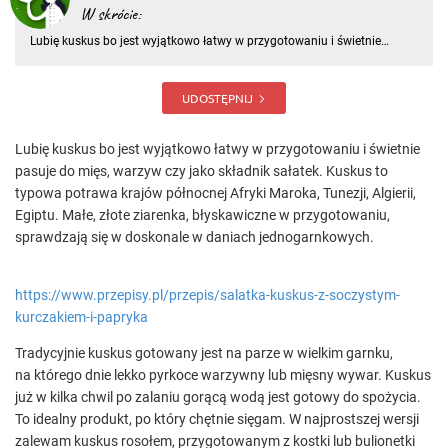
W skrócie:
Lubię kuskus bo jest wyjątkowo łatwy w przygotowaniu i świetnie
pasuje do mięs, warzyw czy jako składnik sałatek. Kuskus to typowa
potrawa krajów północnej Afryki Maroka, Tunezji, Algierii, Egiptu. Małe,
złote ziarenka, błyskawiczne w przygotowaniu, spraw
UDOSTĘPNIJ
Lubię kuskus bo jest wyjątkowo łatwy w przygotowaniu i świetnie
pasuje do mięs, warzyw czy jako składnik sałatek. Kuskus to
typowa potrawa krajów północnej Afryki Maroka, Tunezji, Algierii,
Egiptu. Małe, złote ziarenka, błyskawiczne w przygotowaniu,
sprawdzają się w doskonale w daniach jednogarnkowych.
https://www.przepisy.pl/przepis/salatka-kuskus-z-soczystym-
kurczakiem-i-papryka
Tradycyjnie kuskus gotowany jest na parze w wielkim garnku,
na którego dnie lekko pyrkoce warzywny lub mięsny wywar. Kuskus
już w kilka chwil po zalaniu gorącą wodą jest gotowy do spożycia.
To idealny produkt, po który chętnie sięgam. W najprostszej wersji
zalewam kuskus rosołem, przygotowanym z kostki lub bulionetki