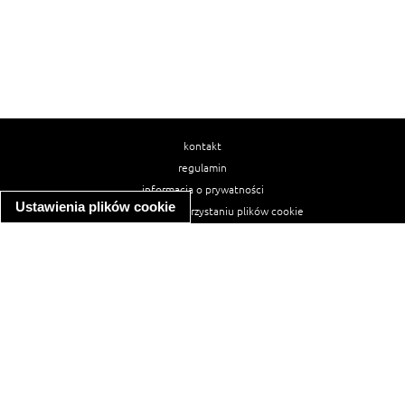
kontakt
regulamin
informacja o prywatności
Ustawienia plików cookie
informacja o wykorzystaniu plików cookie
ułatwienia dostępu
Najpopularniejsze przepisy
spaghetti bolognese
makaron z kurczakiem w sosie śmietanowym
kanapka z indykiem
ratatouille
lahmacun