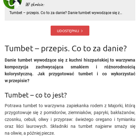
W skrócie:
Tumbet – przepis. Co to za danie? Danie tumbet wywodzące się z
kuchni hiszpańskiej to warzywna kompozycja zachwycająca smakiem
i różnorodnością kolorystyczną. Jak przygotować tumbet i co
wykorzystać w przepisie? Tumbet – co to jest? Potrawa tumbet to w
UDOSTĘPNIJ
Tumbet – przepis. Co to za danie?
Danie tumbet wywodzące się z kuchni hiszpańskiej to warzywna
kompozycja zachwycająca smakiem i różnorodnością
kolorystyczną. Jak przygotować tumbet i co wykorzystać
w przepisie?
Tumbet – co to jest?
Potrawa tumbet to warzywna zapiekanka rodem z Majorki, którą
przygotowuje się z pomidorów, ziemniaków, papryki, bakłażanów,
czosnku, cebuli, oliwy i przypraw: świeżego oregano i tymianku
oraz liści laurowych. Składniki na tumbet najpierw smaży się
na oliwie, a później piecze.