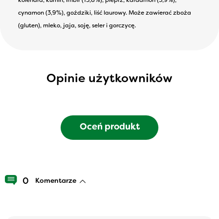
kolendra, kumin, imbir (13,8%), pieprz, kardamon (3,9%),
cynamon (3,9%), goździki, liść laurowy. Może zawierać zboża
(gluten), mleko, jaja, soję, seler i gorczycę.
Opinie użytkowników
Oceń produkt
0
Komentarze