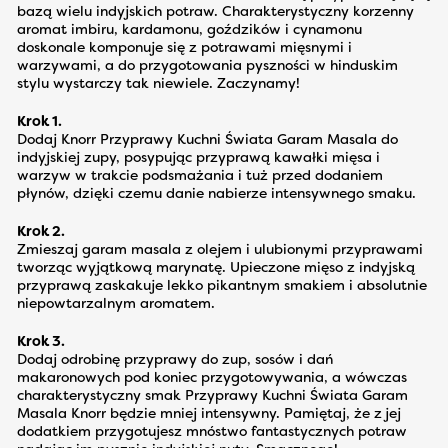
bazą wielu indyjskich potraw. Charakterystyczny korzenny
aromat imbiru, kardamonu, goździków i cynamonu
doskonale komponuje się z potrawami mięsnymi i
warzywami, a do przygotowania pyszności w hinduskim
stylu wystarczy tak niewiele. Zaczynamy!
Krok 1.
Dodaj Knorr Przyprawy Kuchni Świata Garam Masala do
indyjskiej zupy, posypując przyprawą kawałki mięsa i
warzyw w trakcie podsmażania i tuż przed dodaniem
płynów, dzięki czemu danie nabierze intensywnego smaku.
Krok 2.
Zmieszaj garam masala z olejem i ulubionymi przyprawami
tworząc wyjątkową marynatę. Upieczone mięso z indyjską
przyprawą zaskakuje lekko pikantnym smakiem i absolutnie
niepowtarzalnym aromatem.
Krok 3.
Dodaj odrobinę przyprawy do zup, sosów i dań
makaronowych pod koniec przygotowywania, a wówczas
charakterystyczny smak Przyprawy Kuchni Świata Garam
Masala Knorr będzie mniej intensywny. Pamiętaj, że z jej
dodatkiem przygotujesz mnóstwo fantastycznych potraw