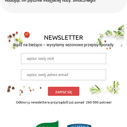
nadając im pysznie indyjskiej nuty. Smacznego!
NEWSLETTER
Bądź na bieżąco – wysyłamy sezonowe przepisy i porady
ZAPISZ SIĘ
Odbiorcy newslettera przyrządzili już ponad
260 000 potraw!