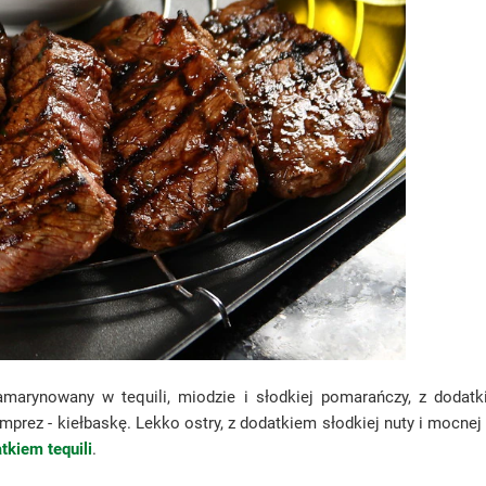
 Zamarynowany w tequili, miodzie i słodkiej pomarańczy, z dodat
prez - kiełbaskę. Lekko ostry, z dodatkiem słodkiej nuty i mocnej 
tkiem tequili
.