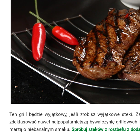
Ten grill będzie wyjątkowy, jeśli zrobisz wyjątkowe steki.
zdeklasować nawet najpopularniejszą bywalczynię grillowych im
marzą o niebanalnym smaku.
Spróbuj steków z rostbefu z doda