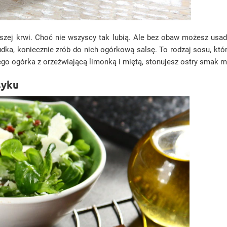
ej krwi. Choć nie wszyscy tak lubią. Ale bez obaw możesz usadzić p
udka, koniecznie zrób do nich ogórkową salsę. To rodzaj sosu, któ
ego ogórka z orzeźwiającą limonką i miętą, stonujesz ostry smak 
syku