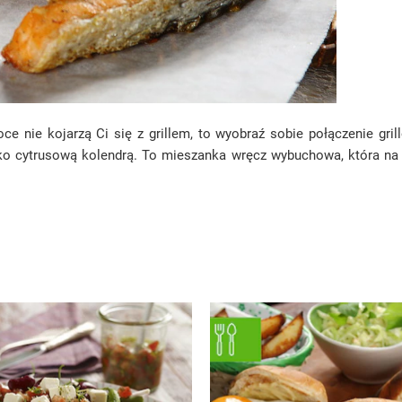
woce nie kojarzą Ci się z grillem, to wyobraź sobie połączenie gr
kko cytrusową kolendrą. To mieszanka wręcz wybuchowa, która n