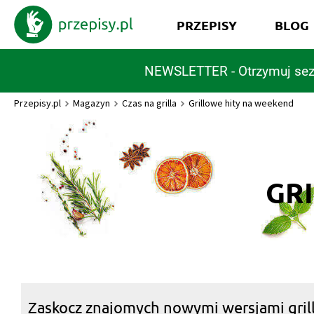
PRZEPISY
BLOG
NEWSLETTER - Otrzymuj sez
Przepisy.pl
Magazyn
Czas na grilla
Grillowe hity na weekend
GR
Zaskocz znajomych nowymi wersjami grill