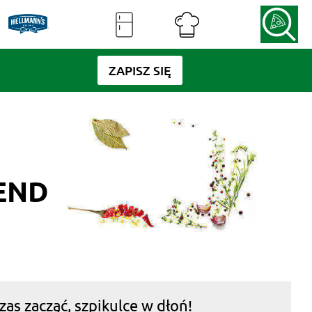
ZAPISZ SIĘ
END
s zacząć, szpikulce w dłoń!