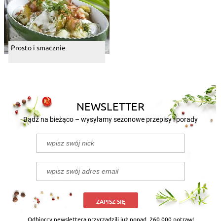
Prosto i smacznie
NEWSLETTER
Bądź na bieżąco – wysyłamy sezonowe przepisy i porady
ZAPISZ SIĘ
Odbiorcy newslettera przyrządzili już ponad
260 000 potraw!