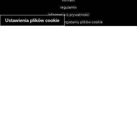
regulamin
informacja o prywatności
Ustawienia plików cookie
informacja o wykorzystaniu plików cookie
ułatwienia dostępu
Najpopularniejsze przepisy
spaghetti bolognese
makaron z kurczakiem w sosie śmietanowym
kanapka z indykiem
ratatouille
lahmacun
mac and cheese
zupa minestrone
cannelloni ze szpinakiem i ricottą
spaghetti przepisy
makaron z kurczakiem