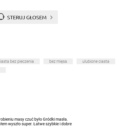
STERUJ GŁOSEM
ciasta bez pieczenia
bez mięsa
ulubione ciasta
yrobieniu masy czuć było Gródki masła.
em wyszło super. Łatwe szybkie i dobre