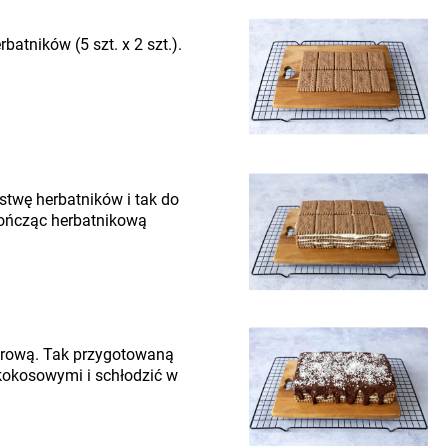
atników (5 szt. x 2 szt.).
stwę herbatników i tak do
kończąc herbatnikową
erową. Tak przygotowaną
kokosowymi i schłodzić w