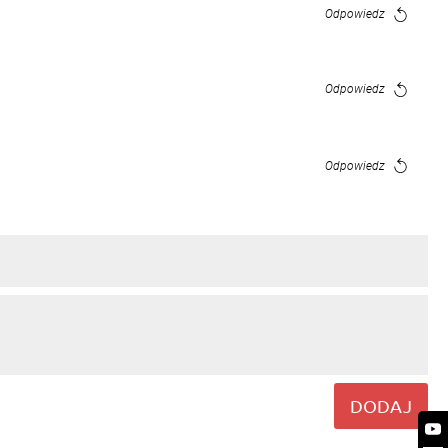
Odpowiedz
Odpowiedz
Odpowiedz
Odpowiedz
Odpowiedz
a robiłam to z brakowało mi herbatnikow
DODAJ
Odpowiedz