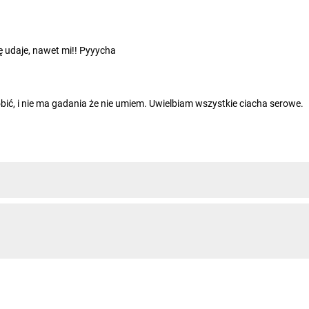
ię udaje, nawet mi!! Pyyycha
ić, i nie ma gadania że nie umiem. Uwielbiam wszystkie ciacha serowe.
to masę serową połowę z kakao. I tak na przemian. Z większej ilości ser