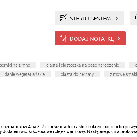
STERUJ GESTEM
DODAJ NOTATKĘ
serniki na zimno
ciasta i ciasteczka na boże narodzenie
danie wegetariańskie
ciasta do herbaty
zimowe smaki
ci herbatników 4 na 3. Źle mi się utarło masło z cukrem pudrem bo po w
dodałem wiórki kokosowe i olejek waniliowy. Następnego dnia próbował