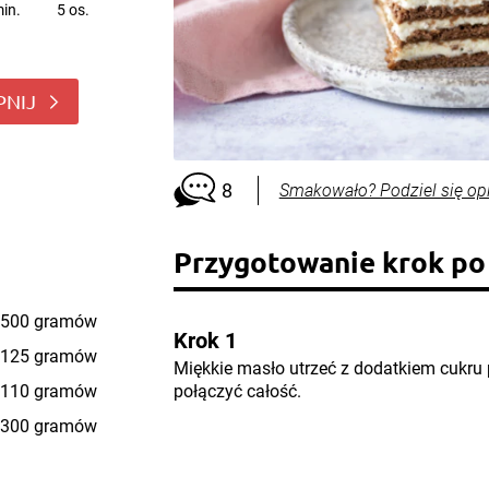
in.
5 os.
PNIJ
8
Smakowało? Podziel się op
Przygotowanie krok po
500 gramów
Krok 1
125 gramów
Miękkie masło utrzeć z dodatkiem cukru 
110 gramów
połączyć całość.
300 gramów