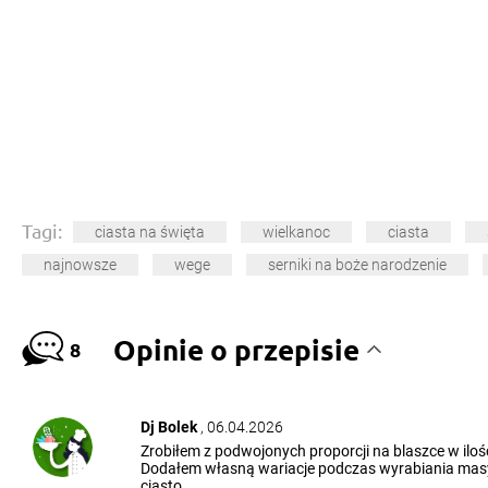
Tagi:
ciasta na święta
wielkanoc
ciasta
najnowsze
wege
serniki na boże narodzenie
Opinie o przepisie
8
Dj Bolek
, 06.04.2026
Zrobiłem z podwojonych proporcji na blaszce w iloś
Dodałem własną wariacje podczas wyrabiania masy 
ciasto