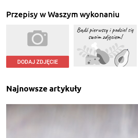
Zosia Diczew
, 11.05.2021
Przepisy w Waszym wykonaniu
No po prostu mniamiaste
DODAJ ZDJĘCIE
Najnowsze artykuły