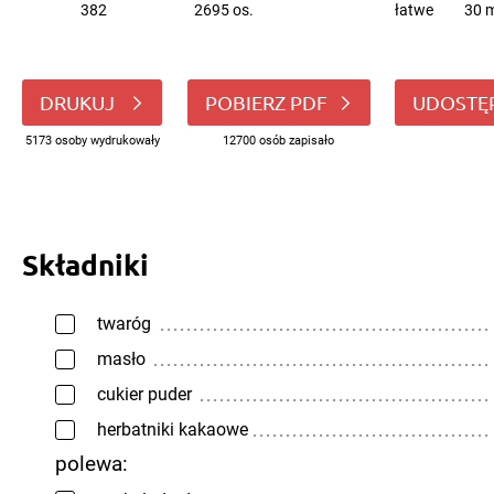
382
2695 os.
łatwe
30 m
DRUKUJ
POBIERZ PDF
UDOSTĘ
5173 osoby wydrukowały
12700 osób zapisało
Składniki
twaróg
masło
cukier puder
herbatniki kakaowe
polewa: