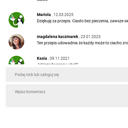
Mariola
, 12.03.2025
Dziękuję za przepis. Ciasto bez pieczenia, zawsze s
magdalena kaczmarek
, 23.01.2023
Ten przepis udowadnia że każdy może to ciacho zrob
Kasia
, 09.11.2021
Jakiego twarogu użyć?
Odpowiedzi (1)
marzenataramda@gmail.com
, 15.07.2021
Robiłam z czarnych Petit biure obłędne
Magdalena
, 30.05.2021
Jest obłędnie pyszne mimo że herbatniki były biale 
dodałam biszkopty