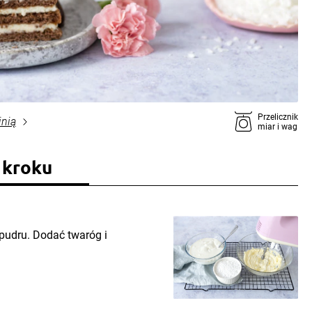
Przelicznik
inią
miar i wag
 kroku
pudru. Dodać twaróg i