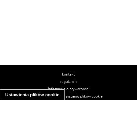
kontakt
regulamin
informacja o prywatności
Ustawienia plików cookie
informacja o wykorzystaniu plików cookie
ułatwienia dostępu
Najpopularniejsze przepisy
spaghetti bolognese
makaron z kurczakiem w sosie śmietanowym