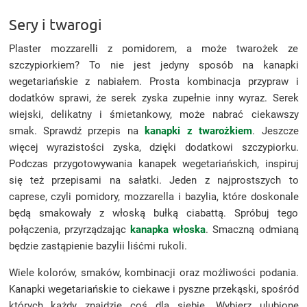
Sery i twarogi
Plaster mozzarelli z pomidorem, a może twarożek ze
szczypiorkiem? To nie jest jedyny sposób na kanapki
wegetariańskie z nabiałem. Prosta kombinacja przypraw i
dodatków sprawi, że serek zyska zupełnie inny wyraz. Serek
wiejski, delikatny i śmietankowy, może nabrać ciekawszy
smak. Sprawdź przepis na
kanapki z twarożkiem
. Jeszcze
więcej wyrazistości zyska, dzięki dodatkowi szczypiorku.
Podczas przygotowywania kanapek wegetariańskich, inspiruj
się też przepisami na sałatki. Jeden z najprostszych to
caprese, czyli pomidory, mozzarella i bazylia, które doskonale
będą smakowały z włoską bułką ciabattą. Spróbuj tego
połączenia, przyrządzając
kanapka włoska
. Smaczną odmianą
będzie zastąpienie bazylii liśćmi rukoli.
Wiele kolorów, smaków, kombinacji oraz możliwości podania.
Kanapki wegetariańskie to ciekawe i pyszne przekąski, spośród
których każdy znajdzie coś dla siebie. Wybierz ulubione