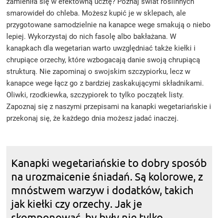
zamieniła się w efektowną ucztę? Poznaj świat roślinnych
smarowideł do chleba. Możesz kupić je w sklepach, ale
przygotowane samodzielnie na kanapce wege smakują o niebo
lepiej. Wykorzystaj do nich fasolę albo bakłażana. W
kanapkach dla wegetarian warto uwzględniać także kiełki i
chrupiące orzechy, które wzbogacają danie swoją chrupiącą
strukturą. Nie zapominaj o swojskim szczypiorku, lecz w
kanapce wege łącz go z bardziej zaskakującymi składnikami.
Oliwki, rzodkiewka, szczypiorek to tylko początek listy.
Zapoznaj się z naszymi przepisami na kanapki wegetariańskie i
przekonaj się, że każdego dnia możesz jadać inaczej.
Kanapki wegetariańskie to dobry sposób
na urozmaicenie śniadań. Są kolorowe, z
mnóstwem warzyw i dodatków, takich
jak kiełki czy orzechy. Jak je
skomponować, by były nie tylko