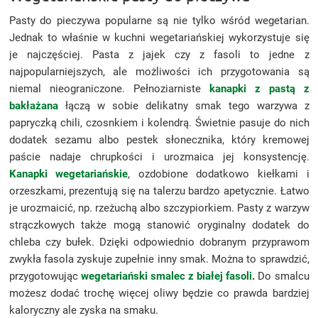
Pasty do pieczywa popularne są nie tylko wśród wegetarian.
Jednak to właśnie w kuchni wegetariańskiej wykorzystuje się
je najczęściej. Pasta z jajek czy z fasoli to jedne z
najpopularniejszych, ale możliwości ich przygotowania są
niemal nieograniczone. Pełnoziarniste
kanapki z pastą z
bakłażana
łączą w sobie delikatny smak tego warzywa z
papryczką chili, czosnkiem i kolendrą. Świetnie pasuje do nich
dodatek sezamu albo pestek słonecznika, który kremowej
paście nadaje chrupkości i urozmaica jej konsystencję.
Kanapki wegetariańskie
, ozdobione dodatkowo kiełkami i
orzeszkami, prezentują się na talerzu bardzo apetycznie. Łatwo
je urozmaicić, np. rzeżuchą albo szczypiorkiem. Pasty z warzyw
strączkowych także mogą stanowić oryginalny dodatek do
chleba czy bułek. Dzięki odpowiednio dobranym przyprawom
zwykła fasola zyskuje zupełnie inny smak. Można to sprawdzić,
przygotowując
wegetariański smalec z białej fasoli
.
Do smalcu
możesz dodać trochę więcej oliwy będzie co prawda bardziej
kaloryczny ale zyska na smaku.