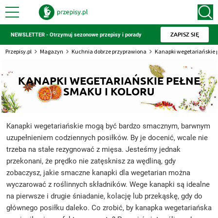
ZAPISZ SIĘ
NEWSLETTER - Otrzymuj sezonowe przepisy i porady
Przepisy.pl
Magazyn
Kuchnia dobrze przyprawiona
Kanapki wegetariańskie p
KANAPKI WEGETARIAŃSKIE PEŁNE
SMAKU I KOLORU
Kanapki wegetariańskie mogą być bardzo smacznym, barwnym
uzupełnieniem codziennych posiłków. By je docenić, wcale nie
trzeba na stałe rezygnować z mięsa. Jesteśmy jednak
przekonani, że prędko nie zatęsknisz za wędliną, gdy
zobaczysz, jakie smaczne kanapki dla wegetarian można
wyczarować z roślinnych składników. Wege kanapki są idealne
na pierwsze i drugie śniadanie, kolację lub przekąskę, gdy do
głównego posiłku daleko. Co zrobić, by kanapka wegetariańska