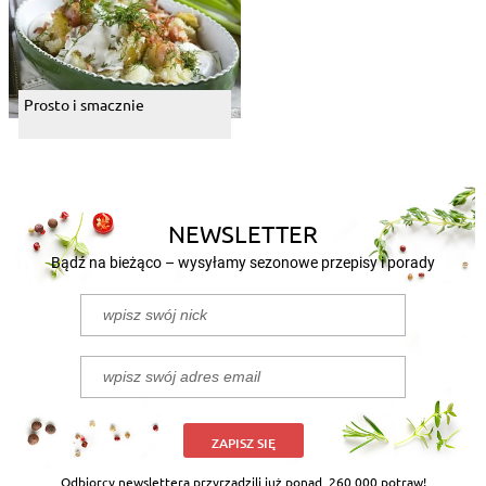
Prosto i smacznie
NEWSLETTER
Bądź na bieżąco – wysyłamy sezonowe przepisy i porady
ZAPISZ SIĘ
Odbiorcy newslettera przyrządzili już ponad
260 000 potraw!