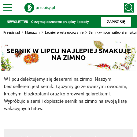
ZAPISZ SIĘ
NEWSLETTER - Otrzymuj sezonowe przepisy i porady
Przepisy.pl
Magazyn
Letnie i proste gotowanie
Sernik w lipcu najlepiej smaku
SERNIK W LIPCU NAJLEPIEJ SMAKUJE
NA ZIMNO
W lipcu delektujemy się deserami na zimno. Naszym
bestsellerem jest sernik. Łączymy go ze świeżymi owocami,
kruchymi biszkoptami oraz kolorowymi galaretkami.
Wypróbujcie sami i dopiszcie sernik na zimno na swoją listę
wakacyjnych hitów.