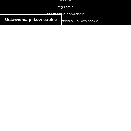
regulamin
informacja o prywatności
Ustawienia plików cookie
informacja o wykorzystaniu plików cookie
ułatwienia dostępu
Najpopularniejsze przepisy
spaghetti bolognese
makaron z kurczakiem w sosie śmietanowym
kanapka z indykiem
ratatouille
lahmacun
mac and cheese
zupa minestrone
cannelloni ze szpinakiem i ricottą
spaghetti przepisy
makaron z kurczakiem