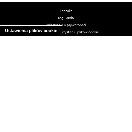
kontakt
regulamin
informacja o prywatności
Ustawienia plików cookie
informacja o wykorzystaniu plików cookie
ułatwienia dostępu
Najpopularniejsze przepisy
spaghetti bolognese
makaron z kurczakiem w sosie śmietanowym
kanapka z indykiem
ratatouille
lahmacun
mac and cheese
zupa minestrone
cannelloni ze szpinakiem i ricottą
spaghetti przepisy