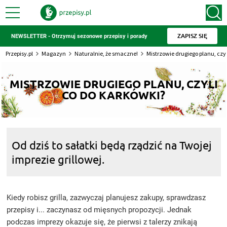
ZAPISZ SIĘ
NEWSLETTER - Otrzymuj sezonowe przepisy i porady
Przepisy.pl
Magazyn
Naturalnie, że smaczne!
Mistrzowie drugiego planu, czyl
MISTRZOWIE DRUGIEGO PLANU, CZYLI
CO DO KARKÓWKI?
Od dziś to sałatki będą rządzić na Twojej
imprezie grillowej.
Kiedy robisz grilla, zazwyczaj planujesz zakupy, sprawdzasz
przepisy i... zaczynasz od mięsnych propozycji. Jednak
podczas imprezy okazuje się, że pierwsi z talerzy znikają