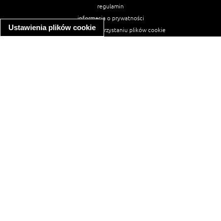
regulamin
informacja o prywatności
Ustawienia plików cookie
informacja o wykorzystaniu plików cookie
ułatwienia dostępu
Najpopularniejsze przepisy
spaghetti bolognese
makaron z kurczakiem w sosie śmietanowym
kanapka z indykiem
ratatouille
lahmacun
mac and cheese
zupa minestrone
cannelloni ze szpinakiem i ricottą
spaghetti przepisy
makaron z kurczakiem
tagliatelle z kurczakiem