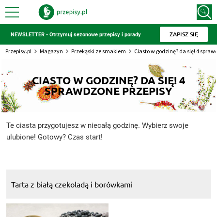
ZAPISZ SIĘ
NEWSLETTER - Otrzymuj sezonowe przepisy i porady
Przepisy.pl
Magazyn
Przekąski ze smakiem
Ciasto w godzinę? da się! 4 spraw
CIASTO W GODZINĘ? DA SIĘ! 4
SPRAWDZONE PRZEPISY
Te ciasta przygotujesz w niecałą godzinę. Wybierz swoje
ulubione! Gotowy? Czas start!
Tarta z białą czekoladą i borówkami