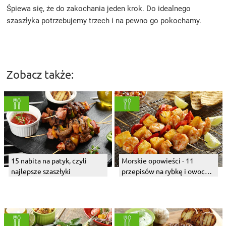
Śpiewa się, że do zakochania jeden krok. Do idealnego
szaszłyka potrzebujemy trzech i na pewno go pokochamy.
Zobacz także:
15 nabita na patyk, czyli
Morskie opowieści - 11
najlepsze szaszłyki
przepisów na rybkę i owoce
morza