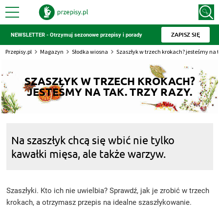
ZAPISZ SIĘ
NEWSLETTER - Otrzymuj sezonowe przepisy i porady
Przepisy.pl
Magazyn
Słodka wiosna
Szaszłyk w trzech krokach? jesteśmy na ta
SZASZŁYK W TRZECH KROKACH?
JESTEŚMY NA TAK. TRZY RAZY.
Na szaszłyk chcą się wbić nie tylko
kawałki mięsa, ale także warzyw.
Szaszłyki. Kto ich nie uwielbia? Sprawdź, jak je zrobić w trzech
krokach, a otrzymasz przepis na idealne szaszłykowanie.