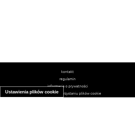
kontakt
regulamin
informacja o prywatności
Ustawienia plików cookie
informacja o wykorzystaniu plików cookie
ułatwienia dostępu
Najpopularniejsze przepisy
spaghetti bolognese
makaron z kurczakiem w sosie śmietanowym