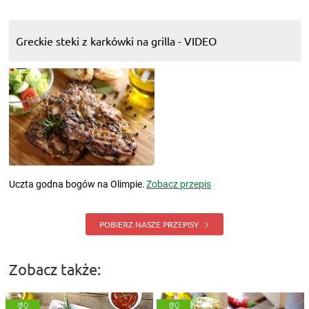
Greckie steki z karkówki na grilla - VIDEO
Uczta godna bogów na Olimpie.
Zobacz przepis
POBIERZ NASZE PRZEPISY
Zobacz także: