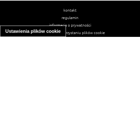
kontakt
regulamin
informacja o prywatności
Ustawienia plików cookie
informacja o wykorzystaniu plików cookie
ułatwienia dostępu
Najpopularniejsze przepisy
spaghetti bolognese
makaron z kurczakiem w sosie śmietanowym
kanapka z indykiem
ratatouille
lahmacun
mac and cheese
zupa minestrone
cannelloni ze szpinakiem i ricottą
spaghetti przepisy