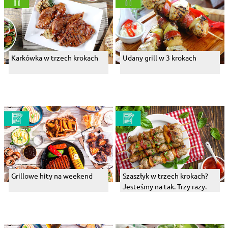
Karkówka w trzech krokach
Udany grill w 3 krokach
Grillowe hity na weekend
Szaszłyk w trzech krokach?
Jesteśmy na tak. Trzy razy.