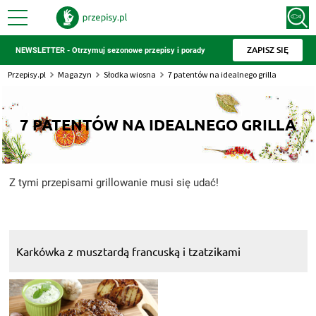
ZAPISZ SIĘ
NEWSLETTER - Otrzymuj sezonowe przepisy i porady
Przepisy.pl
Magazyn
Słodka wiosna
7 patentów na idealnego grilla
7 PATENTÓW NA IDEALNEGO GRILLA
Z tymi przepisami grillowanie musi się udać!
Karkówka z musztardą francuską i tzatzikami