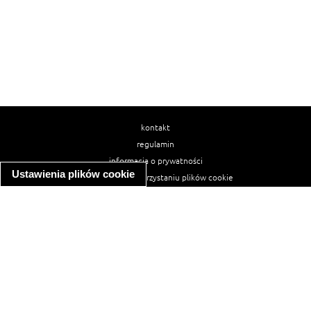
kontakt
regulamin
informacja o prywatności
Ustawienia plików cookie
informacja o wykorzystaniu plików cookie
ułatwienia dostępu
Najpopularniejsze przepisy
spaghetti bolognese
makaron z kurczakiem w sosie śmietanowym
kanapka z indykiem
ratatouille