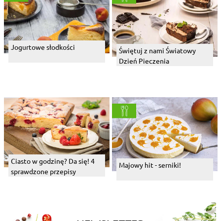
Jogurtowe słodkości
Świętuj z nami Światowy
Dzień Pieczenia
Ciasto w godzinę? Da się! 4
Majowy hit - serniki!
sprawdzone przepisy