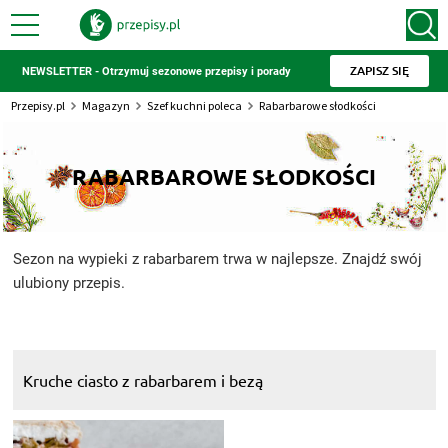
ZAPISZ SIĘ
NEWSLETTER - Otrzymuj sezonowe przepisy i porady
Przepisy.pl
Magazyn
Szef kuchni poleca
Rabarbarowe słodkości
RABARBAROWE SŁODKOŚCI
Sezon na wypieki z rabarbarem trwa w najlepsze. Znajdź swój
ulubiony przepis.
Kruche ciasto z rabarbarem i bezą