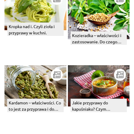
Kropka nad i. Czyli zioła i
przyprawy w kuchni.
Kozieradka – właściwości i
zastosowanie. Do czego
użyć tej przyprawy w
kuchni?
Kardamon – właściwości. Co
Jakie przyprawy do
to jest za przyprawa i do
kapuśniaku? Czym
czego pasuje?
doprawić?