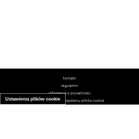
kontakt
regulamin
informacja o prywatności
Ustawienia plików cookie
informacja o wykorzystaniu plików cookie
ułatwienia dostępu
Najpopularniejsze przepisy
spaghetti bolognese