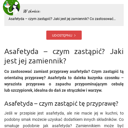
W skrócie:
Asafetyda – czym zastąpić? Jaki jest jej zamiennik? Co zastosować
zamiast przyprawy asafetyda? Czym zastąpić tą orientalną
przyprawę? Asafetyda to daleka kuzynka czosnku – wyrazista
przyprawa o zapachu przypominającym cebulę lub szczypiorek,
UDOSTĘPNIJ
idealna do d
Asafetyda – czym zastąpić? Jaki
jest jej zamiennik?
Co zastosować zamiast przyprawy asafetyda? Czym zastąpić tą
orientalną przyprawę? Asafetyda to daleka kuzynka czosnku –
wyrazista przyprawa o zapachu przypominającym cebulę
lub szczypiorek, idealna do dań ze strączków i warzyw.
Asafetyda – czym zastąpić tę przyprawę?
Jeśli w przepisie jest asafetyda, ale nie macie jej w kuchni, to
podobny smak możecie uzyskać dodatkiem innych składników. Co
smakuje podobnie jak asafetyda? Zamiennikiem może być