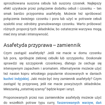
sproszkowana suszona cebula lub suszony czosnek. Najlepszy
efekt uzyskacie przez połączenie dodatku cebuli i czosnku – ten
smak bardzo przypomina asafetydę. Możecie też spróbować
połączenia świeżego czosnku i pora lub użyć w potrawie cebuli
szalotki oraz odrobiny granulowanego czosnku. Warto próbować
różnych proporcji tych składników, bo ostatecznie warzywa mogą
mieć inny smak i intensywność.
Asafetyda przyprawa – zamiennik
Czym zastąpić asafetydę? Jeśli nie macie w domu czosnku
lub pora, spróbujcie zielonej cebulki lub szczypiorku. Doskonale
sprawdzi się szczypiorek czosnkowy, dlatego że cechuje się
intensywnym zapachem i aromatem. Alternatywnie możecie użyć
też nasion kopru włoskiego popularnie stosowanych w daniach
kuchni indyjskiej
. Jaki może być inny zamiennik asafetydy? Czym
zastąpić tę przyprawę, jeśli nie macie powyższych składników.
Mieszanką „ostatniej szansy” będzie koper i anyż.
Proponowanych przez nas zamienników asafetydy możecie użyć
do wszelkich potraw typu curry,
faszerowanych warzyw
,
dań