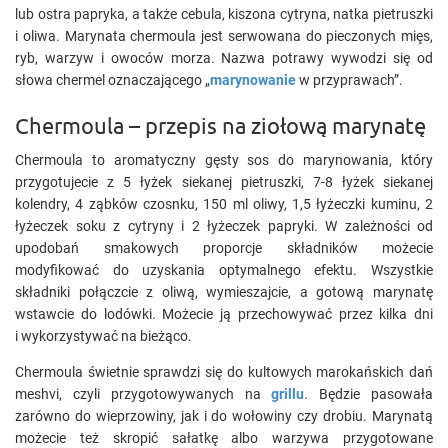
lub ostra papryka, a także cebula, kiszona cytryna, natka pietruszki
i oliwa. Marynata chermoula jest serwowana do pieczonych mięs,
ryb, warzyw i owoców morza. Nazwa potrawy wywodzi się od
słowa
chermel
oznaczającego „
marynowanie
w przyprawach”.
Chermoula – przepis na ziołową marynatę
Chermoula to aromatyczny gęsty sos do marynowania, który
przygotujecie z 5 łyżek siekanej pietruszki, 7-8 łyżek siekanej
kolendry, 4 ząbków czosnku, 150 ml oliwy, 1,5 łyżeczki kuminu, 2
łyżeczek soku z cytryny i 2 łyżeczek papryki. W zależności od
upodobań smakowych proporcje składników możecie
modyfikować do uzyskania optymalnego efektu. Wszystkie
składniki połączcie z oliwą, wymieszajcie, a gotową marynatę
wstawcie do lodówki. Możecie ją przechowywać przez kilka dni
i wykorzystywać na bieżąco.
Chermoula świetnie sprawdzi się do kultowych marokańskich dań
meshvi
, czyli przygotowywanych na
grillu
. Będzie pasowała
zarówno do wieprzowiny, jak i do wołowiny czy drobiu. Marynatą
możecie też skropić sałatkę albo warzywa przygotowane