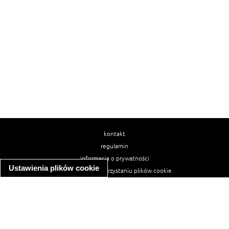
kontakt
regulamin
informacja o prywatności
Ustawienia plików cookie
informacja o wykorzystaniu plików cookie
ułatwienia dostępu
Najpopularniejsze przepisy
spaghetti bolognese