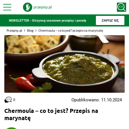
ZAPISZ SIĘ
NEWSLETTER - Otrzymuj sezonowe przepisy i porady
Przepisy.pl
Blog
Chermoula – co to jest? przepis na marynatę
Opublikowano: 11.10.2024
0
Chermoula – co to jest? Przepis na
marynatę