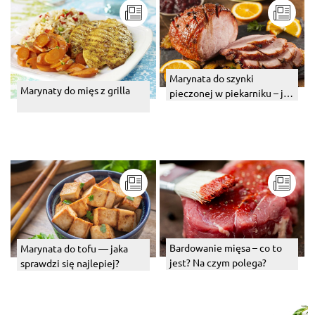
Marynata do szynki
Marynaty do mięs z grilla
pieczonej w piekarniku – jak
zamarynować szynkę?
Bardowanie mięsa – co to
Marynata do tofu — jaka
jest? Na czym polega?
sprawdzi się najlepiej?