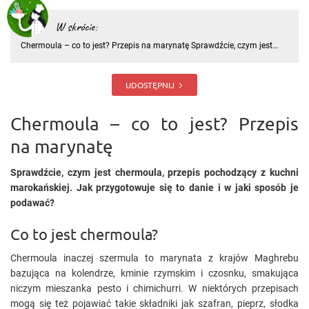
W skrócie:
Chermoula – co to jest? Przepis na marynatę Sprawdźcie, czym jest
chermoula, przepis pochodzący z kuchni marokańskiej. Jak
przygotowuje się to danie i w jaki sposób je podawać? Co to jest
chermoula? Chermoula inaczej szermula to marynata z krajów Maghr
UDOSTĘPNIJ
Chermoula – co to jest? Przepis
na marynatę
Sprawdźcie, czym jest chermoula, przepis pochodzący z kuchni
marokańskiej. Jak przygotowuje się to danie i w jaki sposób je
podawać?
Co to jest chermoula?
Chermoula inaczej szermula to marynata z krajów Maghrebu
bazująca na kolendrze, kminie rzymskim i czosnku, smakująca
niczym mieszanka pesto i chimichurri. W niektórych przepisach
mogą się też pojawiać takie składniki jak szafran, pieprz, słodka