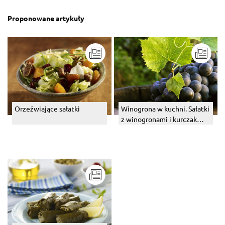
Proponowane artykuły
Orzeźwiające sałatki
Winogrona w kuchni. Sałatki
z winogronami i kurczak
słodko-słony