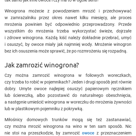
tak samo jak inne owoce i czy ma to w ogóle sens?
Winogrona możecie z powodzeniem mrozić i przechowywać
w zamrażalniku przez okres nawet kilku miesięcy, ale proces
mrożenia powinien być odpowiednio przeprowadzony. Przede
wszystkim do mrożenia trzeba wykorzystać świeże, dojrzałe
i zdrowe winogrona. Każdą kiść należy dokładnie przebrać, umyć
i osuszyć, by owoce miały jak najmniej wody. Mrożenie winogron
bez ich osuszenia może sprawić, że po rozmrożeniu się rozpadną.
Jak zamrozić winogrona?
Czy można zamrozić winogrona w foliowych woreczkach,
czy trzeba to robić w pojemnikach? Jeden i drugi sposób jest równie
dobry. Umyte owoce najlepiej osuszyć papierowym ręcznikiem
lub ściereczką, albo pozostawić do naturalnego obeschnięcia,
a następnie umieścić winogrona w woreczku do mrożenia żywności
lub w plastikowym pojemniku z pokrywką.
Miłośnicy domowych trunków mogą się też zastanawiać,
czy można mrozić winogrona na wino w ten sam sposób. Nic
nie stoi na przeszkodzie, by zamrozić
owoce
z przeznaczeniem