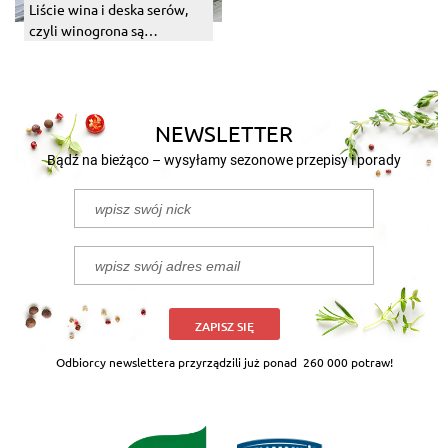
Liście wina i deska serów,
czyli winogrona są
wszędzie.
NEWSLETTER
Bądź na bieżąco – wysyłamy sezonowe przepisy i porady
ZAPISZ SIĘ
Odbiorcy newslettera przyrządzili już ponad
260 000 potraw!