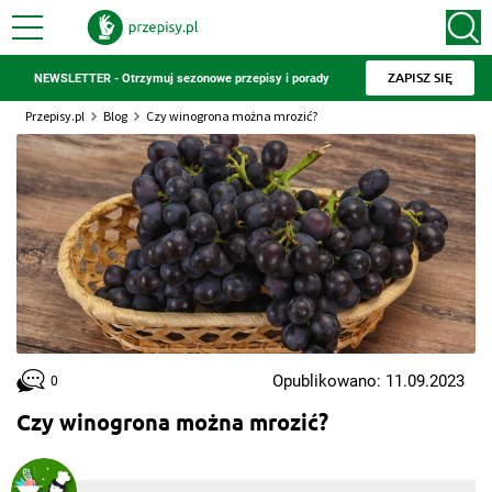
ZAPISZ SIĘ
NEWSLETTER - Otrzymuj sezonowe przepisy i porady
Przepisy.pl
Blog
Czy winogrona można mrozić?
Opublikowano: 11.09.2023
0
Czy winogrona można mrozić?