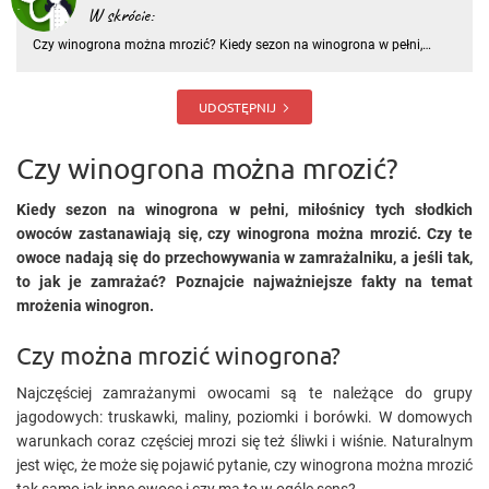
W skrócie:
Czy winogrona można mrozić? Kiedy sezon na winogrona w pełni,
miłośnicy tych słodkich owoców zastanawiają się, czy winogrona
można mrozić. Czy te owoce nadają się do przechowywania w
zamrażalniku, a jeśli tak, to jak je zamrażać? Poznajcie najważniejsze
UDOSTĘPNIJ
Czy winogrona można mrozić?
Kiedy sezon na winogrona w pełni, miłośnicy tych słodkich
owoców zastanawiają się, czy winogrona można mrozić. Czy te
owoce nadają się do przechowywania w zamrażalniku, a jeśli tak,
to jak je zamrażać? Poznajcie najważniejsze fakty na temat
mrożenia winogron.
Czy można mrozić winogrona?
Najczęściej zamrażanymi owocami są te należące do grupy
jagodowych: truskawki, maliny, poziomki i borówki. W domowych
warunkach coraz częściej mrozi się też śliwki i wiśnie. Naturalnym
jest więc, że może się pojawić pytanie, czy winogrona można mrozić