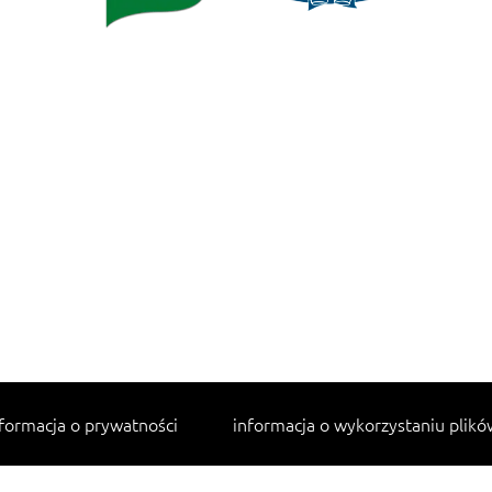
formacja o prywatności
informacja o wykorzystaniu plikó
Najpopularniejsze przepisy