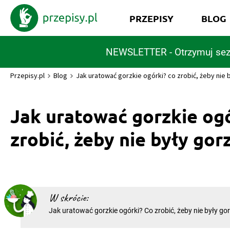
PRZEPISY
BLOG
NEWSLETTER - Otrzymuj sez
Przepisy.pl
Blog
Jak uratować gorzkie ogórki? co zrobić, żeby nie 
Jak uratować gorzkie og
zrobić, żeby nie były gor
W skrócie:
Jak uratować gorzkie ogórki? Co zrobić, żeby nie były gor
jeśli okaże się, że ogórki mają gorzki posmak? Jak uratow
żeby ten nieprzyjemny smak nie dominował w sałatce lub