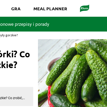
GRA
MEAL PLANNER
onowe przepisy i porady
były gorzkie?
órki? Co
zkie?
zkie? Co zrobić,
ać gorzkie ogórki,
 innych daniach?