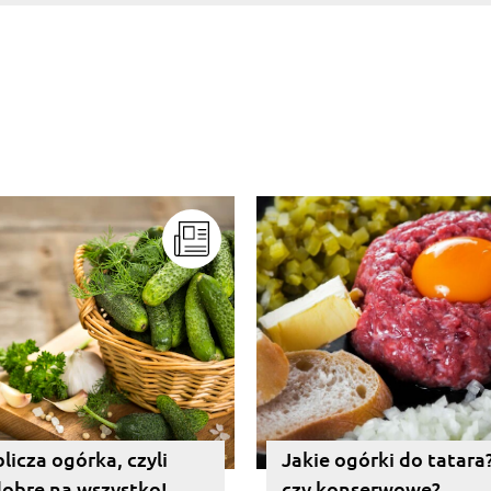
licza ogórka, czyli
Jakie ogórki do tatara
dobre na wszystko!
czy konserwowe?