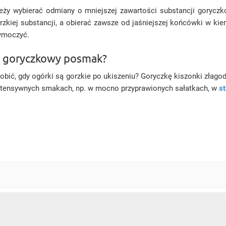
leży wybierać odmiany o mniejszej zawartości substancji goryczk
orzkiej substancji, a obierać zawsze od jaśniejszej końcówki w ki
wymoczyć.
 ma goryczkowy posmak?
robić, gdy ogórki są gorzkie po ukiszeniu? Goryczkę kiszonki złagod
intensywnych smakach, np. w mocno przyprawionych sałatkach, w
s