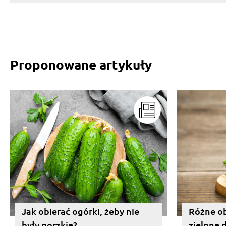
Proponowane artykuły
Jak obierać ogórki, żeby nie
Różne ob
były gorzkie?
zielone 