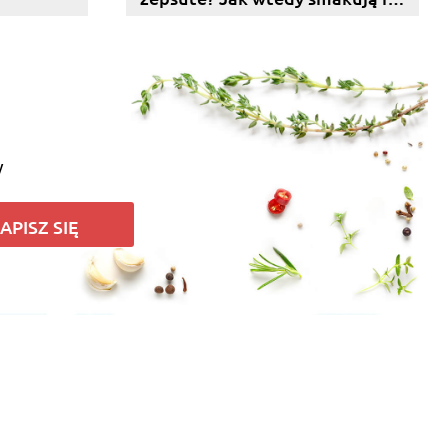
jak je rozpoznać?
y
APISZ SIĘ