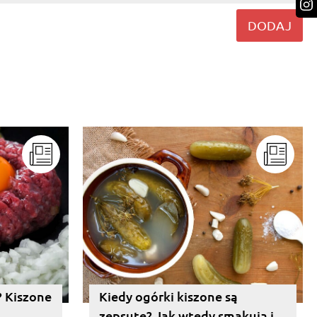
DODAJ
? Kiszone
Kiedy ogórki kiszone są
zepsute? Jak wtedy smakują i