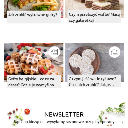
Czym przełożyć wafle? Masą
Jak zrobić wytrawne gofry?
czy galaretką?
Z czym jeść wafle ryżowe?
Gofry belgijskie – co to za
Co z nich zrobić? Jak je
deser? Gdzie je wymyślono i
wykorzystać?
jak zrobić domową wersję?
NEWSLETTER
Bądź na bieżąco – wysyłamy sezonowe przepisy i porady