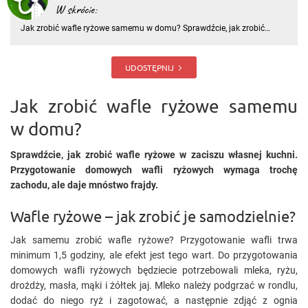
W skrócie:
Jak zrobić wafle ryżowe samemu w domu? Sprawdźcie, jak zrobić
wafle ryżowe w zaciszu własnej kuchni. Przygotowanie domowych
wafli ryżowych wymaga trochę zachodu, ale daje mnóstwo frajdy.
Wafle ryżowe – jak zrobić je samodzielnie? Jak samemu zrobić wafl
UDOSTĘPNIJ
Jak zrobić wafle ryżowe samemu
w domu?
Sprawdźcie, jak zrobić wafle ryżowe w zaciszu własnej kuchni.
Przygotowanie domowych wafli ryżowych wymaga trochę
zachodu, ale daje mnóstwo frajdy.
Wafle ryżowe – jak zrobić je samodzielnie?
Jak samemu zrobić wafle ryżowe? Przygotowanie wafli trwa
minimum 1,5 godziny, ale efekt jest tego wart. Do przygotowania
domowych wafli ryżowych będziecie potrzebowali mleka, ryżu,
drożdży, masła, mąki i żółtek jaj. Mleko należy podgrzać w rondlu,
dodać do niego ryż i zagotować, a następnie zdjąć z ognia