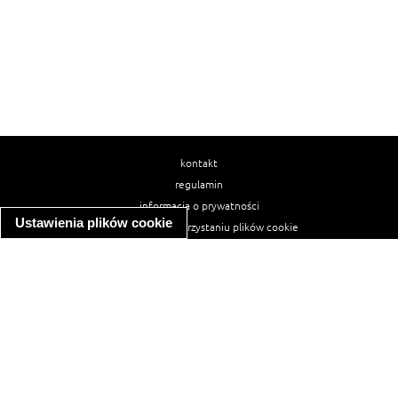
kontakt
regulamin
informacja o prywatności
Ustawienia plików cookie
informacja o wykorzystaniu plików cookie
ułatwienia dostępu
Najpopularniejsze przepisy
spaghetti bolognese
makaron z kurczakiem w sosie śmietanowym
kanapka z indykiem
ratatouille