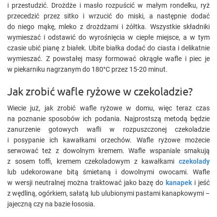
i przestudzić. Drożdże i masło rozpuścić w małym rondelku, ryż
przecedzić przez sitko i wrzucić do miski, a następnie dodać
do niego mąkę, mleko z drożdżami i żółtka. Wszystkie składniki
wymieszać i odstawić do wyrośnięcia w ciepłe miejsce, a w tym
czasie ubić pianę z białek. Ubite białka dodać do ciasta i delikatnie
wymieszać. Z powstałej masy formować okrągłe wafle i piec je
w piekarniku nagrzanym do 180°C przez 15-20 minut.
Jak zrobić wafle ryżowe w czekoladzie?
Wiecie już, jak zrobić wafle ryżowe w domu, więc teraz czas
na poznanie sposobów ich podania. Najprostszą metodą będzie
zanurzenie gotowych wafli w rozpuszczonej czekoladzie
i posypanie ich kawałkami orzechów. Wafle ryżowe możecie
serwować też z dowolnym kremem. Wafle wspaniale smakują
z sosem toffi, kremem czekoladowym z kawałkami
czekolady
lub udekorowane bitą śmietaną i dowolnymi owocami. Wafle
w wersji neutralnej można traktować jako bazę do
kanapek
i jeść
z wędliną, ogórkiem, sałatą lub ulubionymi pastami kanapkowymi –
jajeczną czy na bazie łososia.