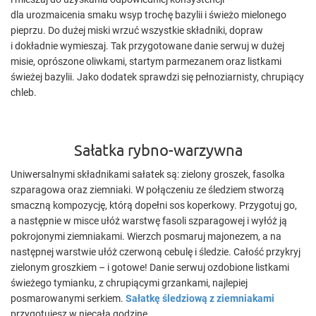
dla urozmaicenia smaku wsyp trochę bazylii i świeżo mielonego
pieprzu. Do dużej miski wrzuć wszystkie składniki, dopraw
i dokładnie wymieszaj. Tak przygotowane danie serwuj w dużej
misie, oprószone oliwkami, startym parmezanem oraz listkami
świeżej bazylii. Jako dodatek sprawdzi się pełnoziarnisty, chrupiący
chleb.
Sałatka rybno-warzywna
Uniwersalnymi składnikami sałatek są: zielony groszek, fasolka
szparagowa oraz ziemniaki. W połączeniu ze śledziem stworzą
smaczną kompozycję, którą dopełni sos koperkowy. Przygotuj go,
a następnie w misce ułóż warstwę fasoli szparagowej i wyłóż ją
pokrojonymi ziemniakami. Wierzch posmaruj majonezem, a na
następnej warstwie ułóż czerwoną cebulę i śledzie. Całość przykryj
zielonym groszkiem – i gotowe! Danie serwuj ozdobione listkami
świeżego tymianku, z chrupiącymi grzankami, najlepiej
posmarowanymi serkiem.
Sałatkę śledziową z ziemniakami
przygotujesz w niecałą godzinę.