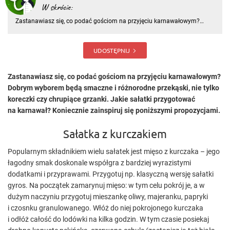
W skrócie:
Zastanawiasz się, co podać gościom na przyjęciu karnawałowym?
Dobrym wyborem będą smaczne i różnorodne przekąski, nie tylko
koreczki czy chrupiące grzanki. Jakie sałatki przygotować na
karnawał? Koniecznie zainspiruj się poniższymi propozycjami. Sałatka
UDOSTĘPNIJ
Zastanawiasz się, co podać gościom na przyjęciu karnawałowym?
Dobrym wyborem będą smaczne i różnorodne przekąski, nie tylko
koreczki czy chrupiące grzanki. Jakie sałatki przygotować
na karnawał? Koniecznie zainspiruj się poniższymi propozycjami.
Sałatka z kurczakiem
Popularnym składnikiem wielu sałatek jest mięso z kurczaka – jego
łagodny smak doskonale współgra z bardziej wyrazistymi
dodatkami i przyprawami. Przygotuj np. klasyczną wersję sałatki
gyros. Na początek zamarynuj mięso: w tym celu pokrój je, a w
dużym naczyniu przygotuj mieszankę oliwy, majeranku, papryki
i czosnku granulowanego. Włóż do niej pokrojonego kurczaka
i odłóż całość do lodówki na kilka godzin. W tym czasie posiekaj