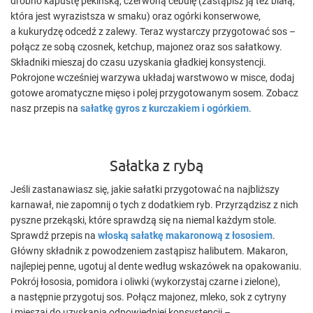
drobno kapustę pekińską, czerwoną cebulę (zastąpisz ją też białą,
która jest wyrazistsza w smaku) oraz ogórki konserwowe,
a kukurydzę odcedź z zalewy. Teraz wystarczy przygotować sos –
połącz ze sobą czosnek, ketchup, majonez oraz sos sałatkowy.
Składniki mieszaj do czasu uzyskania gładkiej konsystencji.
Pokrojone wcześniej warzywa układaj warstwowo w misce, dodaj
gotowe aromatyczne mięso i polej przygotowanym sosem. Zobacz
nasz przepis na
sałatkę gyros z kurczakiem i ogórkiem
.
Sałatka z rybą
Jeśli zastanawiasz się, jakie sałatki przygotować na najbliższy
karnawał, nie zapomnij o tych z dodatkiem ryb. Przyrządzisz z nich
pyszne przekąski, które sprawdzą się na niemal każdym stole.
Sprawdź przepis na
włoską sałatkę makaronową z łososiem
.
Główny składnik z powodzeniem zastąpisz halibutem. Makaron,
najlepiej penne, ugotuj al dente według wskazówek na opakowaniu.
Pokrój łososia, pomidora i oliwki (wykorzystaj czarne i zielone),
a następnie przygotuj sos. Połącz majonez, mleko, sok z cytryny
i mieszaj do uzyskania odpowiedniej konsystencji –