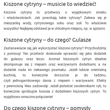
Kiszone cytryny – musicie to wiedzieć!
Kiszone cytryny to przetwory o wyjątkowym smaku
i właściwościach. Jak powstają takie cytrusy? Zalewa się je
mieszanką wody, cytrynowego soku oraz soli. To właściwie
wszystko! Najlepiej odstawić je w chłodnym miejscu, np. w spiżarni.
Kiszone cytryny – do czego? Gulasze
Zastanawiacie się, jak wykorzystać kiszone cytryny? Przychodzimy
z pomocą! Ten przetwór doskonale sprawdzi się jako dodatek
do gulaszu oraz leczo. Aromat kiszonych cytryn idealnie
skomponuje się z mięsem oraz warzywnymi dodatkami, a na
dodatek nada im ciekawego posmaku. Jeżeli lubicie orientalną
kuchnię, to koniecznie dorzućcie je do tadżinu,
czyli jednogarnkowego dania z mięsem i warzywami. Efekty
z pewnością Was zadowolą! Jeżeli jesteście zwolennikami ryb, to
koniecznie spróbujcie łososia z dodatkiem kiszonych cytryn. To
wyjątkowo smaczne połączenie!
Do czego kiszone cytryny – pomysły