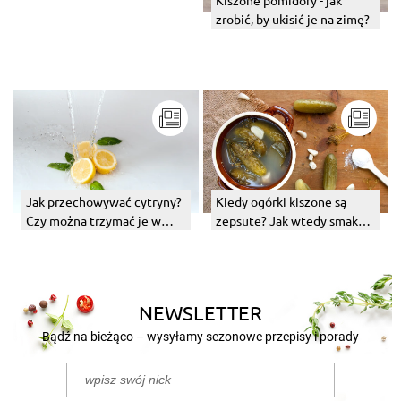
Kiszone pomidory - jak
zrobić, by ukisić je na zimę?
Jak przechowywać cytryny?
Kiedy ogórki kiszone są
Czy można trzymać je w
zepsute? Jak wtedy smakują
lodówce?
i jak je rozpoznać?
NEWSLETTER
Bądź na bieżąco – wysyłamy sezonowe przepisy i porady