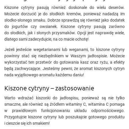
Kiszone cytryny pasują również doskonale do wielu deserów.
Możecie dorzucić je do słodkich kremów, ponieważ nadadzą im
słodko-słonego smaku. Dobrze sprawdzą się również jako dodatek
do jogurtów czy owsianek. Kiszone cytryny pasują zarówno
do słodkich, jak i słonych przysmaków. Opcji jest naprawdę wiele,
dlatego sami zadecydujcie, na co macie ochotę!
Jeżeli jesteście wegetarianami lub weganami, to kiszone cytryny
powinny stać się niezbędnikiem w Waszym jadłospisie. Możecie
wykorzystać ten przetwór do gotowania kasz oraz ryżu, a efekty
będą zachwycające. Jesteśmy pewni, że aromat kiszonych cytryn
nada wyjątkowego aromatu każdemu daniu!
Kiszone cytryny – zastosowanie
Warto wdrażać kiszonki do jadłospisu, ponieważ są nie tylko
smaczne, ale również są źródłem witaminy C, witamina C pomaga
w prawidłowym funkcjonowaniu układu odpornościowego.
Przygotujcie kiszone cytryny lub poszukajcie gotowego produktu
i cieszcie się ich smakiem!