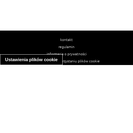
kontakt
regulamin
informacja o prywatności
Ustawienia plików cookie
informacja o wykorzystaniu plików cookie
ułatwienia dostępu
Najpopularniejsze przepisy
spaghetti bolognese
makaron z kurczakiem w sosie śmietanowym
kanapka z indykiem
ratatouille
lahmacun
mac and cheese