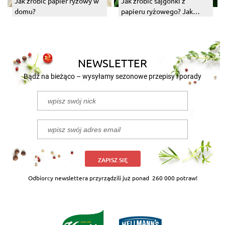
Jak zrobić papier ryżowy w
Jak zrobić sajgonki z
domu?
papieru ryżowego? Jak
zawijać?
NEWSLETTER
Bądź na bieżąco – wysyłamy sezonowe przepisy i porady
ZAPISZ SIĘ
Odbiorcy newslettera przyrządzili już ponad
260 000 potraw!