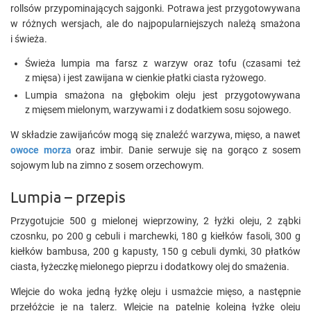
rollsów przypominających sajgonki. Potrawa jest przygotowywana
w różnych wersjach, ale do najpopularniejszych należą smażona
i świeża.
Świeża lumpia ma farsz z warzyw oraz tofu (czasami też
z mięsa) i jest zawijana w cienkie płatki ciasta ryżowego.
Lumpia smażona na głębokim oleju jest przygotowywana
z mięsem mielonym, warzywami i z dodatkiem sosu sojowego.
W składzie zawijańców mogą się znaleźć warzywa, mięso, a nawet
owoce morza
oraz imbir. Danie serwuje się na gorąco z sosem
sojowym lub na zimno z sosem orzechowym.
Lumpia – przepis
Przygotujcie 500 g mielonej wieprzowiny, 2 łyżki oleju, 2 ząbki
czosnku, po 200 g cebuli i marchewki, 180 g kiełków fasoli, 300 g
kiełków bambusa, 200 g kapusty, 150 g cebuli dymki, 30 płatków
ciasta, łyżeczkę mielonego pieprzu i dodatkowy olej do smażenia.
Wlejcie do woka jedną łyżkę oleju i usmażcie mięso, a następnie
przełóżcie je na talerz. Wlejcie na patelnię kolejną łyżkę oleju