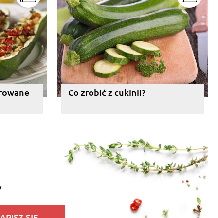
erowane
Co zrobić z cukinii?
y
APISZ SIĘ