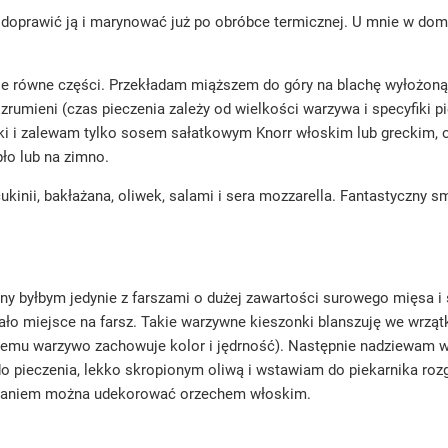
ę doprawić ją i marynować już po obróbce termicznej. U mnie w do
ie równe części. Przekładam miąższem do góry na blachę wyłożoną
 zrumieni (czas pieczenia zależy od wielkości warzywa i specyfiki pi
ki i zalewam tylko sosem sałatkowym Knorr włoskim lub greckim, o
pło lub na zimno.
ii, bakłażana, oliwek, salami i sera mozzarella. Fantastyczny smak
y byłbym jedynie z farszami o dużej zawartości surowego mięsa i
stało miejsce na farsz. Takie warzywne kieszonki blanszuję we wrzą
i temu warzywo zachowuje kolor i jędrność). Następnie nadziewam 
o pieczenia, lekko skropionym oliwą i wstawiam do piekarnika rozgrz
podaniem można udekorować orzechem włoskim.