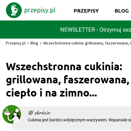
PRZEPISY
BLOG
NEWSLETTER - Otrzymuj sez
Przepisy.pl
Blog
Wszechstronna cukinia: grillowana, faszerowana, na
Wszechstronna cukinia:
grillowana, faszerowana,
ciepło i na zimno...
W skrócie:
Cukinia jest bardzo wdzięcznym warzywem. Wspaniale 
towarzystwie pomidorów i ziół, a przygotowanie wersji f
Wam kilka chwil. Czy zastanawialiście się kiedyś, w jaki sposób kucharze