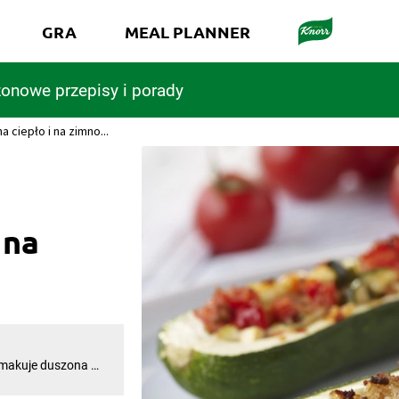
GRA
MEAL PLANNER
onowe przepisy i porady
 ciepło i na zimno...
 na
smakuje duszona w
aszerowanej zajmie