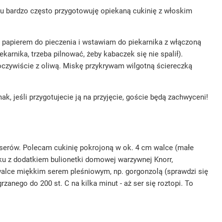
mu bardzo często przygotowuję opiekaną cukinię z włoskim
 papierem do pieczenia i wstawiam do piekarnika z włączoną
ekarnika, trzeba pilnować, żeby kabaczek się nie spalił).
czywiście z oliwą. Miskę przykrywam wilgotną ściereczką
, jeśli przygotujecie ją na przyjęcie, goście będą zachwyceni!
 serów. Polecam cukinię pokrojoną w ok. 4 cm walce (małe
tku z dodatkiem bulionetki domowej warzywnej Knorr,
walce miękkim serem pleśniowym, np. gorgonzolą (sprawdzi się
anego do 200 st. C na kilka minut - aż ser się roztopi. To