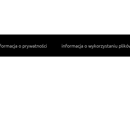
formacja o prywatności
informacja o wykorzystaniu plikó
Najpopularniejsze przepisy
makaron z kurczakiem w sosie śmietanowym
lahmacun
cannelloni ze szpinakiem i ricottą
tagliatelle z kurczakiem
sałatka jarzynowa
Pobierz darmową aplikację na Twój telefon: