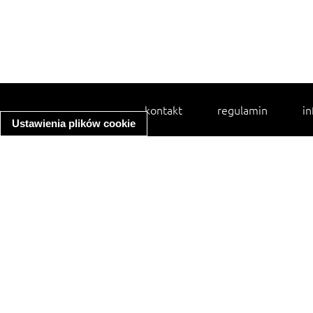
kontakt
regulamin
in
Ustawienia plików cookie
spaghetti bolognese
ratatouille
zupa minestrone
makaron z kurczakiem