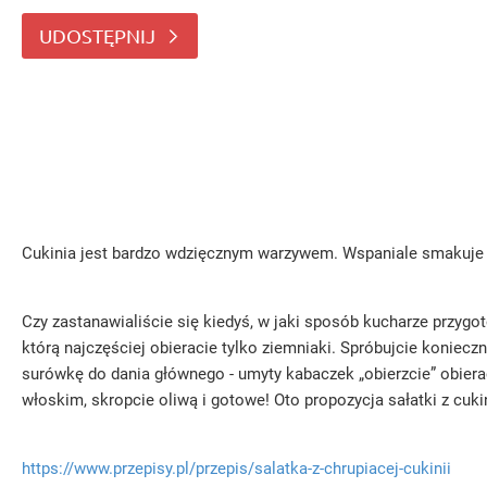
przygotowują wstążki z cukinii (lub
UDOSTĘPNIJ
Cukinia jest bardzo wdzięcznym warzywem. Wspaniale smakuje d
Czy zastanawialiście się kiedyś, w jaki sposób kucharze przygot
którą najczęściej obieracie tylko ziemniaki. Spróbujcie koniecz
surówkę do dania głównego - umyty kabaczek „obierzcie” obier
włoskim, skropcie oliwą i gotowe! Oto propozycja sałatki z cukin
https://www.przepisy.pl/przepis/salatka-z-chrupiacej-cukinii