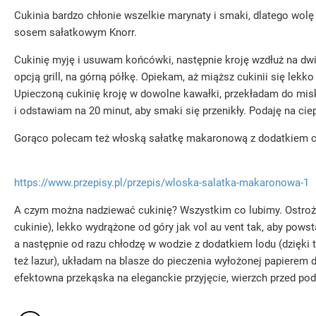
Cukinia bardzo chłonie wszelkie marynaty i smaki, dlatego wol
sosem sałatkowym Knorr.
Cukinię myję i usuwam końcówki, następnie kroję wzdłuż na dw
opcją grill, na górną półkę. Opiekam, aż miąższ cukinii się lekko
Upieczoną cukinię kroję w dowolne kawałki, przekładam do mis
i odstawiam na 20 minut, aby smaki się przenikły. Podaję na cie
Gorąco polecam też włoską sałatkę makaronową z dodatkiem cukin
https://www.przepisy.pl/przepis/wloska-salatka-makaronowa-1
A czym można nadziewać cukinię? Wszystkim co lubimy. Ostrożn
cukinie), lekko wydrążone od góry jak vol au vent tak, aby pow
a następnie od razu chłodzę w wodzie z dodatkiem lodu (dzięk
też lazur), układam na blasze do pieczenia wyłożonej papierem d
efektowna przekąska na eleganckie przyjęcie, wierzch przed 