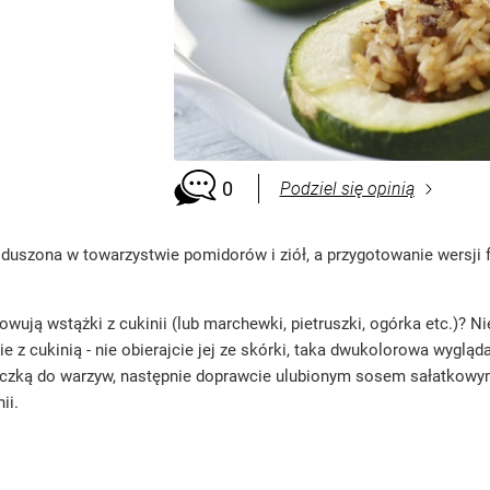
0
Podziel się opinią
uszona w towarzystwie pomidorów i ziół, a przygotowanie wersji 
owują wstążki z cukinii (lub marchewki, pietruszki, ogórka etc.)? 
nie z cukinią - nie obierajcie jej ze skórki, taka dwukolorowa wygl
aczką do warzyw, następnie doprawcie ulubionym sosem sałatkowym
ii.