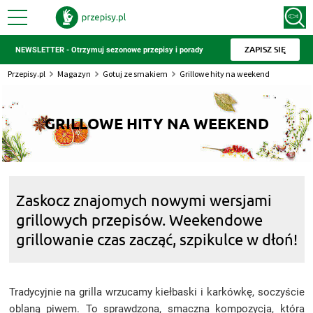
ZAPISZ SIĘ
NEWSLETTER - Otrzymuj sezonowe przepisy i porady
Przepisy.pl
Magazyn
Gotuj ze smakiem
Grillowe hity na weekend
GRILLOWE HITY NA WEEKEND
Zaskocz znajomych nowymi wersjami
grillowych przepisów. Weekendowe
grillowanie czas zacząć, szpikulce w dłoń!
Tradycyjnie na grilla wrzucamy kiełbaski i karkówkę, soczyście
oblaną piwem. To sprawdzona, smaczna kompozycja, która