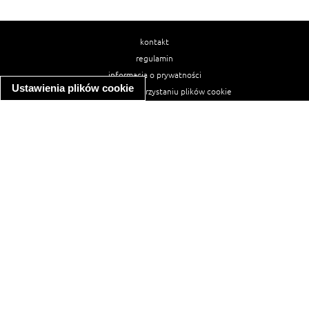
kontakt
regulamin
informacja o prywatności
Ustawienia plików cookie
informacja o wykorzystaniu plików cookie
ułatwienia dostępu
Najpopularniejsze przepisy
spaghetti bolognese
makaron z kurczakiem w sosie śmietanowym
kanapka z indykiem
ratatouille
lahmacun
mac and cheese
zupa minestrone
cannelloni ze szpinakiem i ricottą