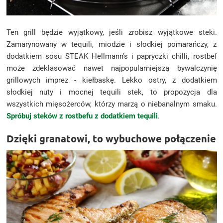
Ten grill będzie wyjątkowy, jeśli zrobisz wyjątkowe steki.
Zamarynowany w tequili, miodzie i słodkiej pomarańczy, z
dodatkiem sosu STEAK Hellmann’s i papryczki chilli, rostbef
może zdeklasować nawet najpopularniejszą bywalczynię
grillowych imprez - kiełbaskę. Lekko ostry, z dodatkiem
słodkiej nuty i mocnej tequili stek, to propozycja dla
wszystkich mięsożerców, którzy marzą o niebanalnym smaku.
Spróbuj steków z rostbefu z dodatkiem tequili
.
Dzięki granatowi, to wybuchowe połączenie