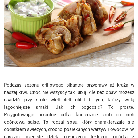
Podczas sezonu grillowego pikantne przyprawy aż krążą w
naszej krwi. Choć nie wszyscy tak lubią. Ale bez obaw możesz
usadzić przy stole wielbicieli chilli i tych, którzy wolą
łagodniejsze smaki. Jak ich pogodzić? To proste.
Przygotowując pikantne udka, koniecznie zrób do nich
ogórkową salsę. To rodzaj sosu, który charakteryzuje się
dodatkiem świeżych, drobno posiekanych warzyw i owoców. W
naszym przepisie dzięki połączeniu lekkiego ogórka z