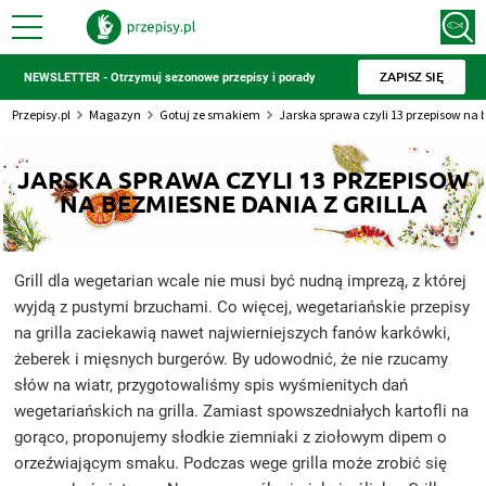
ZAPISZ SIĘ
NEWSLETTER - Otrzymuj sezonowe przepisy i porady
Przepisy.pl
Magazyn
Gotuj ze smakiem
Jarska sprawa czyli 13 przepisow na 
JARSKA SPRAWA CZYLI 13 PRZEPISOW
NA BEZMIESNE DANIA Z GRILLA
Grill dla wegetarian wcale nie musi być nudną imprezą, z której
wyjdą z pustymi brzuchami. Co więcej, wegetariańskie przepisy
na grilla zaciekawią nawet najwierniejszych fanów karkówki,
żeberek i mięsnych burgerów. By udowodnić, że nie rzucamy
słów na wiatr, przygotowaliśmy spis wyśmienitych dań
wegetariańskich na grilla. Zamiast spowszedniałych kartofli na
gorąco, proponujemy słodkie ziemniaki z ziołowym dipem o
orzeźwiającym smaku. Podczas wege grilla może zrobić się