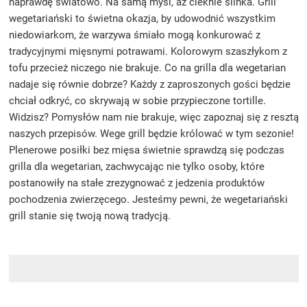
naprawdę światowo. Na samą myśl, aż cieknie ślinka. Grill
wegetariański to świetna okazja, by udowodnić wszystkim
niedowiarkom, że warzywa śmiało mogą konkurować z
tradycyjnymi mięsnymi potrawami. Kolorowym szaszłykom z
tofu przecież niczego nie brakuje. Co na grilla dla wegetarian
nadaje się równie dobrze? Każdy z zaproszonych gości będzie
chciał odkryć, co skrywają w sobie przypieczone tortille.
Widzisz? Pomysłów nam nie brakuje, więc zapoznaj się z resztą
naszych przepisów. Wege grill będzie królować w tym sezonie!
Plenerowe posiłki bez mięsa świetnie sprawdzą się podczas
grilla dla wegetarian, zachwycając nie tylko osoby, które
postanowiły na stałe zrezygnować z jedzenia produktów
pochodzenia zwierzęcego. Jesteśmy pewni, że wegetariański
grill stanie się twoją nową tradycją.