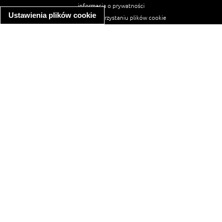
informacja o prywatności
Ustawienia plików cookie
informacja o wykorzystaniu plików cookie
ułatwienia dostępu
Najpopularniejsze przepisy
spaghetti bolognese
makaron z kurczakiem w sosie śmietanowym
kanapka z indykiem
ratatouille
lahmacun
mac and cheese
zupa minestrone
cannelloni ze szpinakiem i ricottą
spaghetti przepisy
makaron z kurczakiem
tagliatelle z kurczakiem
hot dog