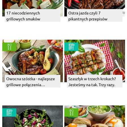
17 niecodziennych
Ostra jazda czyli 7
grillowych smaków
pikantnych przepisów
Owocna szóstka - najlepsze
Szaszłyk w trzech krokach?
grillowe połączenia
Jesteśmy na tak. Trzy razy.
owocowe