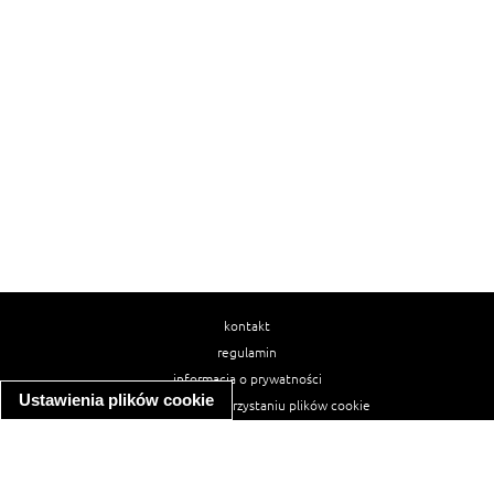
kontakt
regulamin
informacja o prywatności
Ustawienia plików cookie
informacja o wykorzystaniu plików cookie
ułatwienia dostępu
Najpopularniejsze przepisy