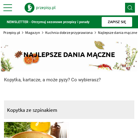
ZAPISZ SIĘ
NEWSLETTER - Otrzymuj sezonowe przepisy i porady
Przepisy.pl
Magazyn
Kuchnia dobrze przyprawiona
Najlepsze dania mączne
NAJLEPSZE DANIA MĄCZNE
Kopytka, kartacze, a może pyzy? Co wybierasz?
Kopytka ze szpinakiem