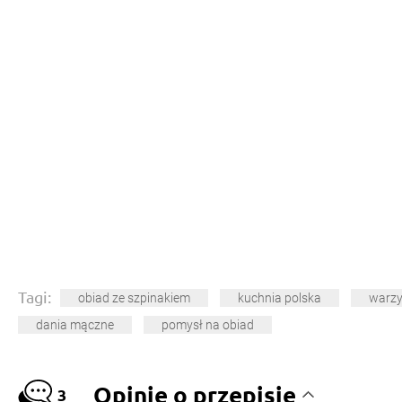
Tagi:
obiad ze szpinakiem
kuchnia polska
warz
dania mączne
pomysł na obiad
Opinie o przepisie
3