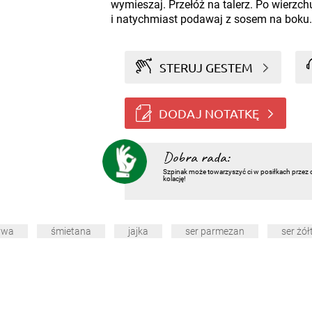
wymieszaj. Przełóż na talerz. Po wierzc
i natychmiast podawaj z sosem na boku.
STERUJ GESTEM
DODAJ NOTATKĘ
Dobra rada:
Szpinak może towarzyszyć ci w posiłkach przez 
kolację!
ywa
śmietana
jajka
ser parmezan
ser żół