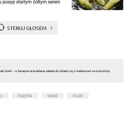
hu posyp startym żółtym serem
STERUJ GŁOSEM
cały dzień – w kanapce na śniadanie, sałatce do obiadu czy z makaronem na wykwintną
ty
kopytka
obiad
kluski