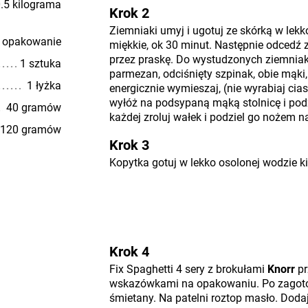
.5 kilograma
Krok 2
Ziemniaki umyj i ugotuj ze skórką w lek
 opakowanie
miękkie, ok 30 minut. Następnie odcedź zi
przez praskę. Do wystudzonych ziemniakó
1 sztuka
parmezan, odciśnięty szpinak, obie mąki, s
1 łyżka
energicznie wymieszaj, (nie wyrabiaj cia
wyłóż na podsypaną mąką stolnicę i podz
40 gramów
każdej zroluj wałek i podziel go nożem n
120 gramów
Krok 3
Kopytka gotuj w lekko osolonej wodzie ki
Krok 4
Fix Spaghetti 4 sery z brokułami
Knorr
pr
wskazówkami na opakowaniu. Po zagoto
śmietany. Na patelni roztop masło. Doda