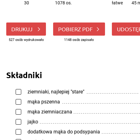
30
1078 os.
łatwe
45 m
DRUKUJ
POBIERZ PDF
UDOSTĘ
527 osób wydrukowało
1148 osób zapisało
Składniki
ziemniaki, najlepiej "stare"
mąka pszenna
mąka ziemniaczana
jajko
dodatkowa mąka do podsypania