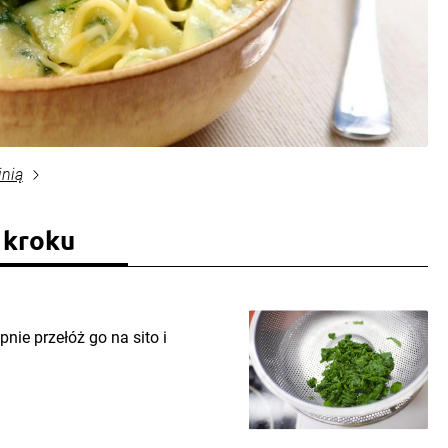
inią
 kroku
nie przełóż go na sito i