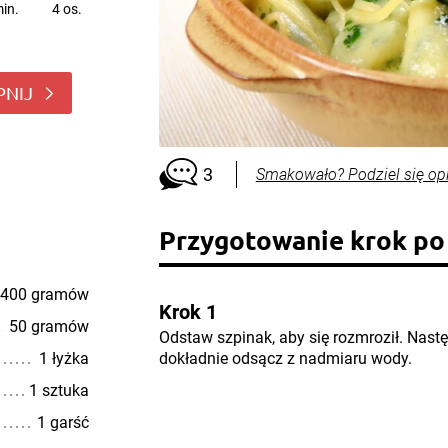
in.
4 os.
PNIJ
3
Smakowało? Podziel się op
Przygotowanie krok po
400 gramów
Krok 1
50 gramów
Odstaw szpinak, aby się rozmroził. Następ
1 łyżka
dokładnie odsącz z nadmiaru wody.
1 sztuka
1 garść