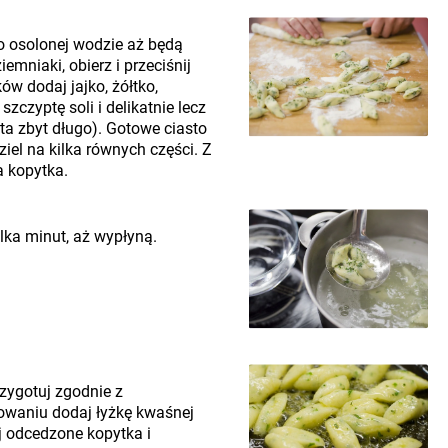
ko osolonej wodzie aż będą
emniaki, obierz i przeciśnij
w dodaj jajko, żółtko,
zczyptę soli i delikatnie lecz
sta zbyt długo). Gotowe ciasto
iel na kilka równych części. Z
a kopytka.
lka minut, aż wypłyną.
zygotuj zgodnie z
waniu dodaj łyżkę kwaśnej
j odcedzone kopytka i