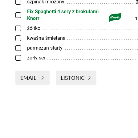
szpinak mrożony
0
Fix Spaghetti 4 sery z brokułami
Knorr
1
żółtko
kwaśna śmietana
parmezan starty
żółty ser
EMAIL
LISTONIC