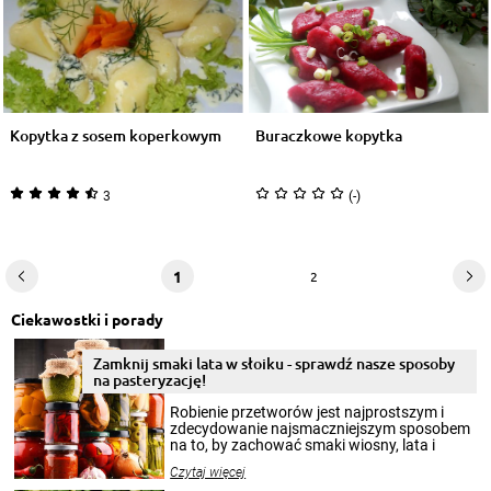
Kopytka z sosem koperkowym
Buraczkowe kopytka
3
(-)
1
2
Ciekawostki i porady
Zamknij smaki lata w słoiku - sprawdź nasze sposoby
na pasteryzację!
Robienie przetworów jest najprostszym i
zdecydowanie najsmaczniejszym sposobem
na to, by zachować smaki wiosny, lata i
jesieni na dłużej. Można robić setki zdjęć
Czytaj więcej
krajobrazów, by cieszyć nimi oko w sezonie