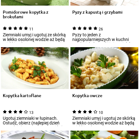
Pomidorowe kopytka z
Pyzy z kapustą i grzybami
brokułami
11
26
Ziemniaki umyj i ugotuj ze skórką
Pyzy to jeden z
w lekko osolonej wodzie aż będą
najpopularniejszych w kuchni
miękkie, ok 30 minut. Następnie...
polskiej dań z mąki i ziemniaków.
Mają postać dużych...
Kopytka kartoflane
Kopytka owcze
13
10
Ugotuj ziemniaki w łupinach.
Ziemniaki umyj i ugotuj ze skórką
Ostudź, obierz (najlepiej dzień
w lekko osolonej wodzie aż będą
wcześniej), następnie przeciśnij
miękkie, ok 30 minut. Następnie...
prz...