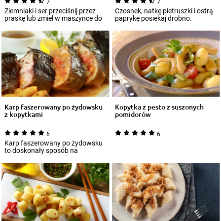
7
7
Ziemniaki i ser przeciśnij przez
Czosnek, natkę pietruszki i ostrą
praskę lub zmiel w maszynce do
paprykę posiekaj drobno.
mielenia, dodaj jajko i obie mąki...
Karp faszerowany po żydowsku
Kopytka z pesto z suszonych
z kopytkami
pomidorów
6
6
Karp faszerowany po żydowsku
to doskonały sposób na
przygotowanie wigilijnej potrawy.
Sekret tego...