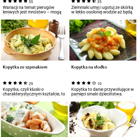
55
35
Wariacji na temat pierogów
Ziemniaki umyj i ugotuj ze skórką
leniwych jest mnóstwo – mogą
w lekko osolonej wodzie aż będą
być podawane zarówno w wersji
miękkie, ok 30 minut. Następni...
wytrawnej...
Kopytka ze szpinakiem
Kopytka na słodko
29
10
Kopytka, czyli kluski o
Kopytka to danie przywołujące w
charakterystycznym kształcie, to
pamięci smaki dzieciństwa.
popularny dodatek do obiadu,
Delikatne ziemniaczane kluseczki,
zwłaszcza d...
skąp...