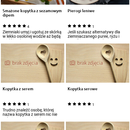
Smażone kopytka z sezamowym
Pierogi leniwe
dipem
4
1
Ziemniaki umyj i ugotuj ze skórką
Jeśli szukasz alternatywy dla
w lekko osolonej wodzie aż będą
ziemniaczanego puree, ryżu i
miękkie, ok 30 minut. Następnie...
wszelkiego rodzaju kasz, a
chcesz przy...
Kopytka z serem
Kopytka serowe
1
1
Trudno znaleźć osobę, której
nazwa kopytka z serem nic nie
mówi. To przecież jedno z
najpopularni...