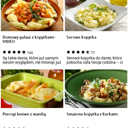
Domowy gulasz z kopytkami -
Serowe kopytka
VIDEO
104
77
Są takie dania, które już samym
Serowe kopytka do danie, które
swoim wyglądem, nie mówiąc już
pokocha cała twoja rodzina – ci
o rewelacyjnym smaku, potrafią
starsi i ci młodsi. Możesz
prz...
przygot...
Pierogi leniwe z wanilią
Smażone kopytka z kurkami