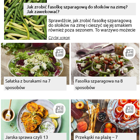
zimowym, ale to smaczny posiłek pozwoli w
pełni poczuć atmosferę cieplejszych
Jak zrobić fasolkę szparagową do słoików na zimę?
miesięcy. Przygotowanie słoików ze
Jak zawekować?
smakowitą zawartością musi obejmować
patenty, które pozwolą zachować świeżość
Sprawdźcie, jak zrobić fasolkę szparagową
przetworów.
do słoików na zimę i cieszyć się jej smakiem
również poza sezonem. To warzywo możecie
wekować na wiele sposobów. Wykorzystajcie
Czytaj więcej
nasze propozycje!
Sałatka z burakami na 7
Fasolka szparagowa na 8
sposobów
sposobów
Jarska sprawa czyli 13
Przekąski na plażę – 7