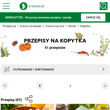
ZAPISZ SIĘ
NEWSLETTER - Otrzymuj sezonowe przepisy i porady
Przepisy.pl
Dania i przekąski
Dania mączne
Kluski
Kopytka
PRZEPISY NA KOPYTKA
41 przepisów
FILTROWANIE I SORTOWANIE
1
2
Przepisy
(41)