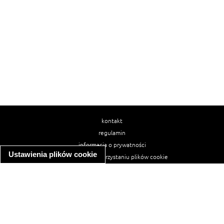
kontakt
regulamin
informacja o prywatności
Ustawienia plików cookie
informacja o wykorzystaniu plików cookie
ułatwienia dostępu
Najpopularniejsze przepisy
spaghetti bolognese
makaron z kurczakiem w sosie śmietanowym