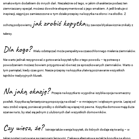
smakowitym dodatkiem do innych dań. Niezależnie od tego, w jakim charakterze podasz ten
ziemniaczany specjał, możesz dowolnie eksperymentować z jego smakiem. A jeśli brakuje ci
inspiracji, sięgnij po zamieszczone w tym dziale przepisy na kopytka na słono i na słodko. Z
jak zrobić kopytka
ochotą podpowiemy,
, by zawsze błyskawicznie znikały z
talerzy.
Dla kogo?
Wielu odstręczać może perspektywa czasochłonnego mielenia ziemniaków.
Nie warto jednak rezygnować z gotowania kopytek tylko z tego powodu – tę potrawę z
powodzeniem możesz bowiem przygotować również ze sproszkowanych ziemniaków. Warto o
tym pamiętać, kiedy czas goni. Nasze przepisy na kopytka ułatwią poznawanie wszystkich
tajników tradycyjnych klusek.
Na jaką okazję?
Przepis na kopytka to wygodna i szybka opcja na smaczny
posiłek. Kopytka są fantastyczną propozycją na obiad – w mniejszym i większym gronie. Lepiej od
razu zrobić więcej, ponieważ prośby o dokładki są więcej niż pewne. Kopytka domowe mają duże
szanse na to, by stać się jednym z ulubionych dań wszystkich domowników.
Czy wiesz, że?
Istnieje także wersja kopytek, do których dodaje się twaróg – w
takiej postaci nazywane są pierogami leniwymi. Ciekawą alternatywą są także kopytka na słono