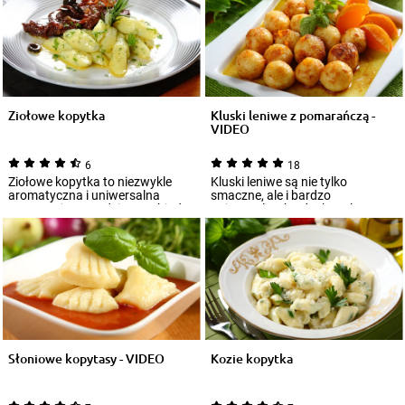
Ziołowe kopytka
Kluski leniwe z pomarańczą -
VIDEO
6
18
Ziołowe kopytka to niezwykle
Kluski leniwe są nie tylko
aromatyczna i uniwersalna
smaczne, ale i bardzo
propozycja na codzienny obiad.
uniwersalne, bo doskonale
Świetnie sp...
komponują się zarówno...
Słoniowe kopytasy - VIDEO
Kozie kopytka