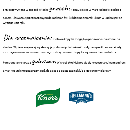
gnocchi
przygotowywane w sposób włoski:
. Formuje się je w małe kuleczki i podaje z
sosami klasycznie przeznaczonymi do makaronów. Śródziemnomorski klimat w kuchni jest na
wyciągnięcie ręki.
Dla urozmaicenia:
Gotowe kopytka mogą być podawane i na słono i na
słodko. W pierwszej wersji wystarczy je podsmażyć lub okrasić podgrzaną na tłuszczu cebulą,
można je również serwować z różnego rodzaju sosami. Kopytka wytrawne bardzo dobrze
gulaszem
komponują się także z
. W wersji słodkiej podaje się je często z cukrem pudrem.
Smak kopytek można urozmaicić, dodając do ciasta szpinak lub przecier pomidorowy.