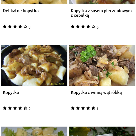
Delikatne kopytka
Kopytka z sosem pieczeniowym
z cebulką
3
6
Kopytka
Kopytka z winną wątróbką
2
1