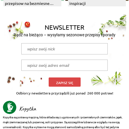
przepisow na bezmiesne
inspiracji
dania z grilla
NEWSLETTER
Bądź na bieżąco – wysyłamy sezonowe przepisy i porady
ZAPISZ SIĘ
Odbiorcy newslettera przyrządzili już ponad
260 000 potraw!
Kopytka
Kopytka są potrawą mączną, która składa się z ugotowanych i przemielonych ziemniaków, jajek,
mąki ziemniaczanej lub pszennej, soli i przypraw. Są szczególnie lubiane ze względu na swoją
uniwersalność. Kopytka wytrawne mogą stanowić samodzielną potrawę albo być też jedynie