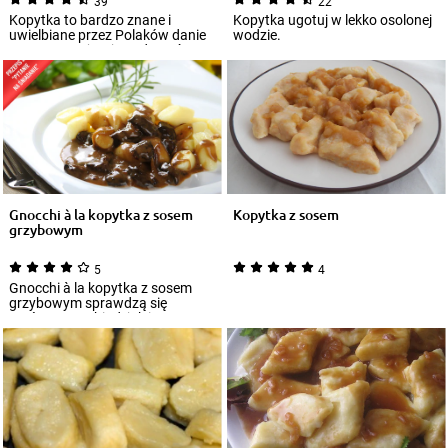
39
22
Kopytka to bardzo znane i
Kopytka ugotuj w lekko osolonej
uwielbiane przez Polaków danie
wodzie.
mączne. Można je podawać w
towarzystwie...
Gnocchi à la kopytka z sosem
Kopytka z sosem
grzybowym
5
4
Gnocchi à la kopytka z sosem
grzybowym sprawdzą się
zarówno na obiad, jak i
podwieczorek. Grzyby...