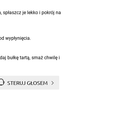
 spłaszcz je lekko i pokrój na
od wypłynięcia.
aj bułkę tartą, smaż chwilę i
STERUJ GŁOSEM