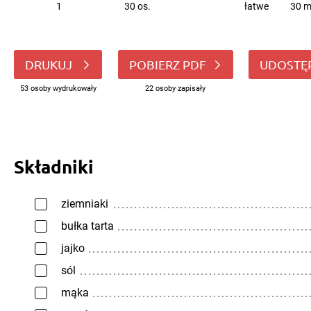
1
30 os.
łatwe
30 m
DRUKUJ
POBIERZ PDF
UDOSTĘ
53 osoby wydrukowały
22 osoby zapisały
Składniki
ziemniaki
bułka tarta
jajko
sól
mąka