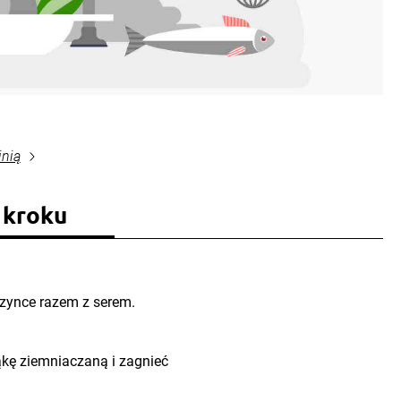
inią
 kroku
szynce razem z serem.
ąkę ziemniaczaną i zagnieć