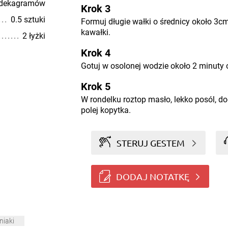
 dekagramów
Krok 3
0.5 sztuki
Formuj długie wałki o średnicy około 3cm,
kawałki.
2 łyżki
Krok 4
Gotuj w osolonej wodzie około 2 minuty 
Krok 5
W rondelku roztop masło, lekko posól, dod
polej kopytka.
STERUJ GESTEM
DODAJ NOTATKĘ
niaki