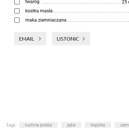
twaróg
25
kostka masła
maka ziemniaczana
EMAIL
LISTONIC
Tagi:
kuchnia polska
jajka
kopytka
ziem