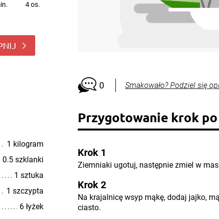
in.
4 os.
PNIJ
0
Smakowało? Podziel się op
Przygotowanie krok po
1 kilogram
Krok 1
0.5 szklanki
Ziemniaki ugotuj, następnie zmiel w ma
1 sztuka
Krok 2
1 szczypta
Na krajalnicę wsyp mąkę, dodaj jajko, m
6 łyżek
ciasto.