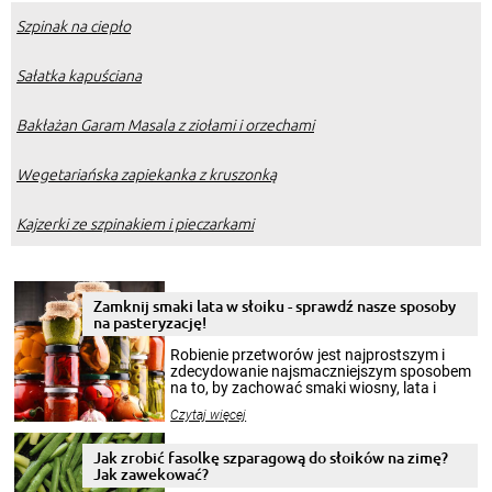
Szpinak na ciepło
Sałatka kapuściana
Bakłażan Garam Masala z ziołami i orzechami
Wegetariańska zapiekanka z kruszonką
Kajzerki ze szpinakiem i pieczarkami
Zamknij smaki lata w słoiku - sprawdź nasze sposoby
na pasteryzację!
Robienie przetworów jest najprostszym i
zdecydowanie najsmaczniejszym sposobem
na to, by zachować smaki wiosny, lata i
jesieni na dłużej. Można robić setki zdjęć
Czytaj więcej
krajobrazów, by cieszyć nimi oko w sezonie
zimowym, ale to smaczny posiłek pozwoli w
pełni poczuć atmosferę cieplejszych
Jak zrobić fasolkę szparagową do słoików na zimę?
miesięcy. Przygotowanie słoików ze
Jak zawekować?
smakowitą zawartością musi obejmować