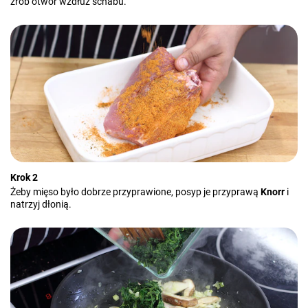
zrób otwór wzdłuż schabu.
Krok 2
Żeby mięso było dobrze przyprawione, posyp je przyprawą
Knorr
i
natrzyj dłonią.