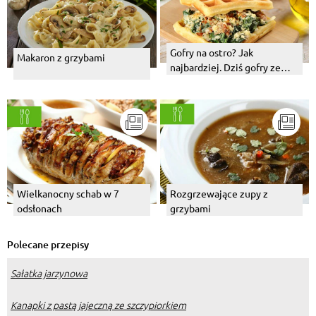
Gofry na ostro? Jak
Makaron z grzybami
najbardziej. Dziś gofry ze
szpinakiem i suszonymi
pomidorami.
Wielkanocny schab w 7
Rozgrzewające zupy z
odsłonach
grzybami
Polecane przepisy
Sałatka jarzynowa
Kanapki z pastą jajeczną ze szczypiorkiem