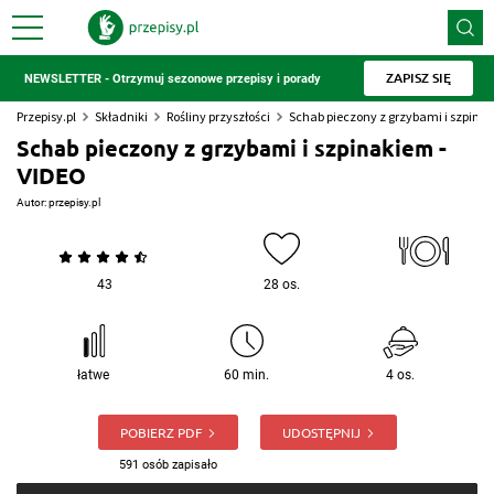
ZAPISZ SIĘ
NEWSLETTER - Otrzymuj sezonowe przepisy i porady
Przepisy.pl
Składniki
Rośliny przyszłości
Schab pieczony z grzybami i szpinak
Schab pieczony z grzybami i szpinakiem -
VIDEO
Autor:
przepisy.pl
43
28 os.
łatwe
60 min.
4 os.
POBIERZ PDF
UDOSTĘPNIJ
591 osób zapisało