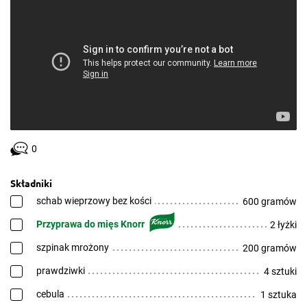
0
Składniki
schab wieprzowy bez kości
600 gramów
Przyprawa do mięs Knorr
2 łyżki
szpinak mrożony
200 gramów
prawdziwki
4 sztuki
cebula
1 sztuka