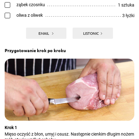
ząbek czosnku
1 sztuka
oliwa z oliwek
3 łyżki
EMAIL
LISTONIC
Przygotowanie krok po kroku
Krok 1
Mięso oczyść z błon, umyj i osusz. Następnie cienkim długim nożem