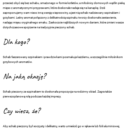
przecież obyć się bez schabu, smażonego w formie kotletów, a miłośnicy domowych wędlin pieką
mięso z aromatycznymi przyprawami, które doskonale nadaje się na kanapkę. Dziś
zaproponujemy wam nieco inną wersję wieprzowiny, a jest nią schab nadziewany szpinakiem i
grzybami. Leśny aromat połączony z delikatnością szpinaku tworzy doskonałe zestawienie,
nadając mięsu oryginalnego smaku. Zaskoczcie najbliższych nowym daniem, które zmieni wasze
dotychczasowe spojrzenie na tradycyjnie pieczony schab.
Dla kogo?
Schab faszerowany szpinakiem i prawdziwkami posmakuje każdemu, a szczególnie miłośnikom
grzybowych aromatów.
Na jaką okazję?
Schab pieczony ze szpinakiem to doskonała propozycja na rodzinny obiad. Zagra także
pierwszoplanową rolę podczas każdej imprezy.
Czy wiesz, że?
Aby schab pieczony był soczysty i delikatny, warto umieścić go w rękawie lub folii aluminiowej,