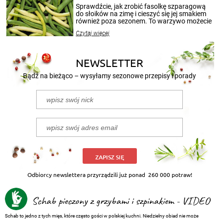
patenty, które pozwolą zachować świeżość
Sprawdźcie, jak zrobić fasolkę szparagową
przetworów.
do słoików na zimę i cieszyć się jej smakiem
również poza sezonem. To warzywo możecie
wekować na wiele sposobów. Wykorzystajcie
Czytaj więcej
nasze propozycje!
NEWSLETTER
Bądź na bieżąco – wysyłamy sezonowe przepisy i porady
ZAPISZ SIĘ
Odbiorcy newslettera przyrządzili już ponad
260 000 potraw!
Schab pieczony z grzybami i szpinakiem - VIDEO
Schab to jedno z tych mięs, które często gości w polskiej kuchni. Niedzielny obiad nie może