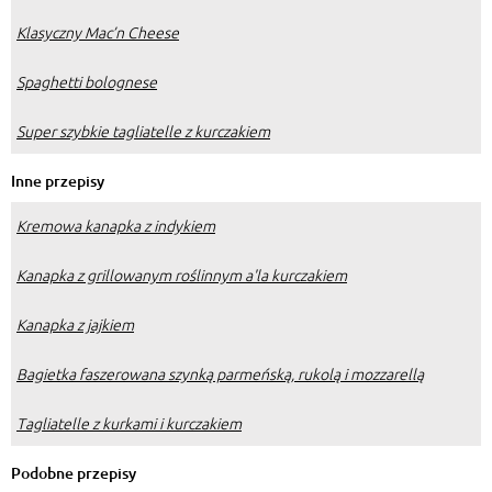
Klasyczny Mac’n Cheese
Spaghetti bolognese
Super szybkie tagliatelle z kurczakiem
Inne przepisy
Kremowa kanapka z indykiem
Kanapka z grillowanym roślinnym a'la kurczakiem
Kanapka z jajkiem
Bagietka faszerowana szynką parmeńską, rukolą i mozzarellą
Tagliatelle z kurkami i kurczakiem
Podobne przepisy