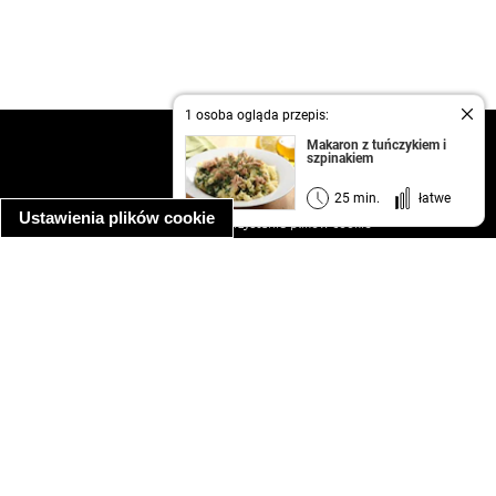
1 osoba ogląda przepis:
kontakt
Makaron z tuńczykiem i
szpinakiem
regulamin
informacja o prywatności
25 min.
łatwe
Ustawienia plików cookie
informacja o wykorzystaniu plików cookie
ułatwienia dostępu
Najpopularniejsze przepisy
spaghetti bolognese
makaron z kurczakiem w sosie śmietanowym
kanapka z indykiem
ratatouille
lahmacun
mac and cheese