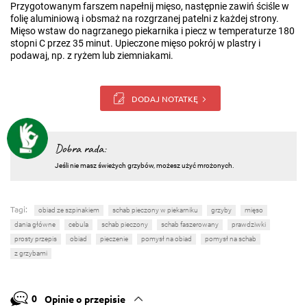
Przygotowanym farszem napełnij mięso, następnie zawiń ściśle w
folię aluminiową i obsmaż na rozgrzanej patelni z każdej strony.
Mięso wstaw do nagrzanego piekarnika i piecz w temperaturze 180
stopni C przez 35 minut. Upieczone mięso pokrój w plastry i
podawaj, np. z ryżem lub ziemniakami.
DODAJ NOTATKĘ
Dobra rada:
Jeśli nie masz świeżych grzybów, możesz użyć mrożonych.
Tagi:
obiad ze szpinakiem
schab pieczony w piekarniku
grzyby
mięso
dania główne
cebula
schab pieczony
schab faszerowany
prawdziwki
prosty przepis
obiad
pieczenie
pomysł na obiad
pomysł na schab
z grzybami
0
Opinie o przepisie