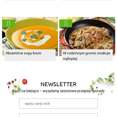
Aksamitne zupy-krem
W rodzinnym gronie smakuje
najlepiej
NEWSLETTER
Bądź na bieżąco – wysyłamy sezonowe przepisy i porady