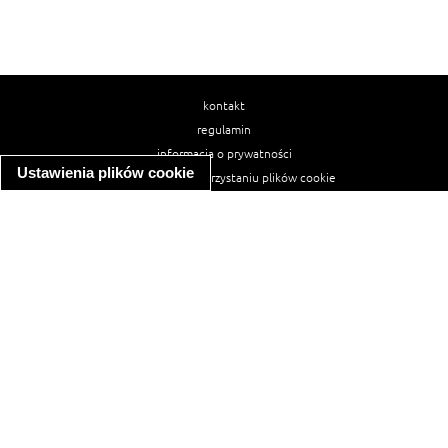
kontakt
regulamin
informacja o prywatności
Ustawienia plików cookie
informacja o wykorzystaniu plików cookie
ułatwienia dostępu
Najpopularniejsze przepisy
spaghetti bolognese
makaron z kurczakiem w sosie śmietanowym
kanapka z indykiem
ratatouille
lahmacun
mac and cheese
zupa minestrone