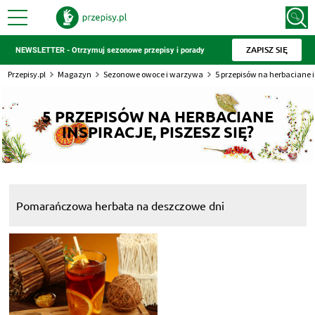
ZAPISZ SIĘ
NEWSLETTER - Otrzymuj sezonowe przepisy i porady
Przepisy.pl
Magazyn
Sezonowe owoce i warzywa
5 przepisów na herbaciane in
5 PRZEPISÓW NA HERBACIANE
INSPIRACJE, PISZESZ SIĘ?
Pomarańczowa herbata na deszczowe dni