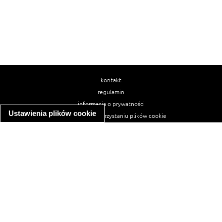
kontakt
regulamin
informacja o prywatności
Ustawienia plików cookie
informacja o wykorzystaniu plików cookie
ułatwienia dostępu
Najpopularniejsze przepisy
spaghetti bolognese
makaron z kurczakiem w sosie śmietanowym
kanapka z indykiem
ratatouille
lahmacun