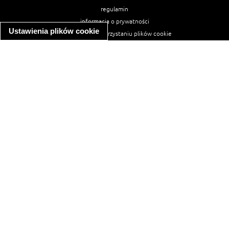
regulamin
informacja o prywatności
Ustawienia plików cookie
informacja o wykorzystaniu plików cookie
ułatwienia dostępu
Najpopularniejsze przepisy
spaghetti bolognese
makaron z kurczakiem w sosie śmietanowym
kanapka z indykiem
ratatouille
lahmacun
mac and cheese
zupa minestrone
cannelloni ze szpinakiem i ricottą
spaghetti przepisy
makaron z kurczakiem
tagliatelle z kurczakiem