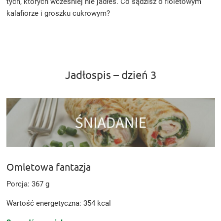
tych, których wcześniej nie jadłeś. Co sądzisz o fioletowym
kalafiorze i groszku cukrowym?
Jadłospis – dzień 3
Omletowa fantazja
Porcja: 367 g
Wartość energetyczna: 354 kcal