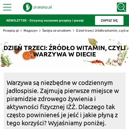
ZAPISZ SIĘ
NEWSLETTER - Otrzymuj sezonowe przepisy i porady
Przepisy.pl
Magazyn
Święta ze smakiem
Dzień trzeci: źródło witamin, czyli 
DZIEŃ TRZECI: ŹRÓDŁO WITAMIN, CZYLI
WARZYWA W DIECIE
Warzywa są niezbędne w codziennym
jadłospisie. Zajmują pierwsze miejsce w
piramidzie zdrowego żywienia i
aktywności fizycznej IŻŻ. Dlaczego tak
często powinieneś je jeść i jakie płyną z
tego korzyści? Wyjaśniamy poniżej.