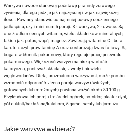
Warzywa i owoce stanowią podstawę piramidy zdrowego
żywienia, dlatego jedz je jak najczęściej i w jak największej
ilości. Powinny stanowić co najmniej połowę codziennego
jadłospisu, czyli minimum 5 porcji: 3 - warzywa, 2 - owoce. Są
one źródłem cennych witamin, wielu składników mineralnych,
takich jak: potas, wapń, magnez. Zawierają witaminę C i beta-
karoten, czyli prowitaminę A oraz dostarczają kwas foliowy. Są
bogate w błonnik pokarmowy, który reguluje pracę przewodu
pokarmowego. Większość warzyw ma niską wartość
kaloryczną, ponieważ składa się z wody i niewielu
węglowodanów. Dieta, urozmaicona warzywami, może pomóc
wzmocnić odporność. Jedna porcja warzyw (świeżych,
gotowanych lub mrożonych) powinna ważyć około 80-100 g.
Przykładowa ich porcja to: średni ogórek, pomidor, plaster dyni,
pół cukinii/bakłażana/kalafiora, 5 garści sałaty lub jarmużu.
Jakie warzywa wybierać?