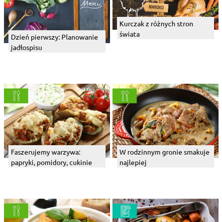
Kurczak z różnych stron
świata
Dzień pierwszy: Planowanie
jadłospisu
Faszerujemy warzywa:
W rodzinnym gronie smakuje
papryki, pomidory, cukinie
najlepiej