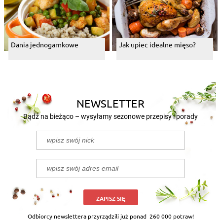
Dania jednogarnkowe
Jak upiec idealne mięso?
NEWSLETTER
Bądź na bieżąco – wysyłamy sezonowe przepisy i porady
ZAPISZ SIĘ
Odbiorcy newslettera przyrządzili już ponad
260 000 potraw!