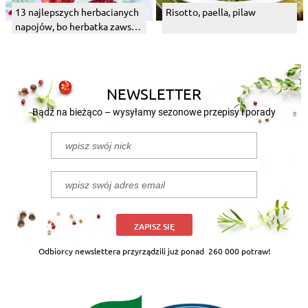
13 najlepszych herbacianych
Risotto, paella, pilaw
napojów, bo herbatka zawsze
dobra jest
NEWSLETTER
Bądź na bieżąco – wysyłamy sezonowe przepisy i porady
ZAPISZ SIĘ
Odbiorcy newslettera przyrządzili już ponad
260 000 potraw!