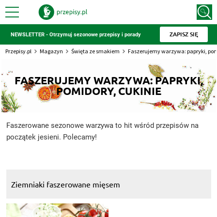
ZAPISZ SIĘ
NEWSLETTER - Otrzymuj sezonowe przepisy i porady
Przepisy.pl
Magazyn
Święta ze smakiem
Faszerujemy warzywa: papryki, pom
FASZERUJEMY WARZYWA: PAPRYKI,
POMIDORY, CUKINIE
Faszerowane sezonowe warzywa to hit wśród przepisów na
początek jesieni. Polecamy!
Ziemniaki faszerowane mięsem