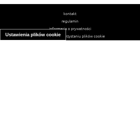
kontakt
regulamin
informacja o prywatności
Ustawienia plików cookie
informacja o wykorzystaniu plików cookie
ułatwienia dostępu
Najpopularniejsze przepisy
spaghetti bolognese
makaron z kurczakiem w sosie śmietanowym
kanapka z indykiem
ratatouille
lahmacun
mac and cheese
zupa minestrone
cannelloni ze szpinakiem i ricottą
spaghetti przepisy