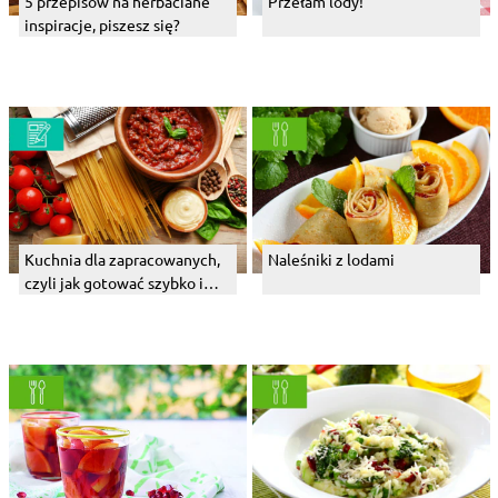
5 przepisów na herbaciane
Przełam lody!
inspiracje, piszesz się?
Kuchnia dla zapracowanych,
Naleśniki z lodami
czyli jak gotować szybko i
sprytnie