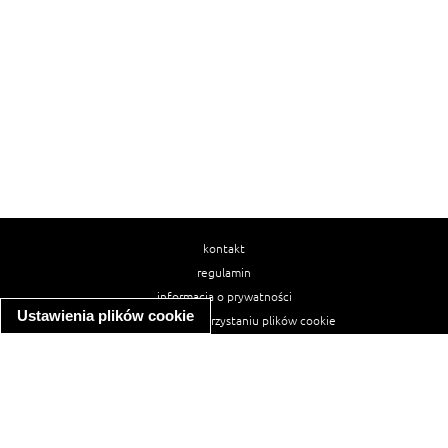
kontakt
regulamin
informacja o prywatności
Ustawienia plików cookie
informacja o wykorzystaniu plików cookie
ułatwienia dostępu
Najpopularniejsze przepisy
spaghetti bolognese