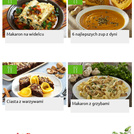
Makaron na widelcu
6 najlepszych zup z dyni
Ciasta z warzywami
Makaron z grzybami