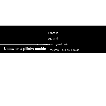
kontakt
regulamin
informacja o prywatności
Ustawienia plików cookie
informacja o wykorzystaniu plików cookie
ułatwienia dostępu
Najpopularniejsze przepisy
spaghetti bolognese
makaron z kurczakiem w sosie śmietanowym
kanapka z indykiem
ratatouille
lahmacun