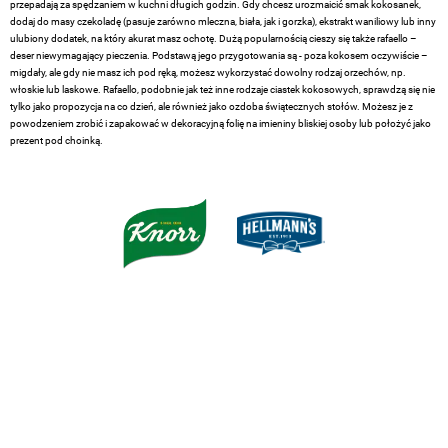
przepadają za spędzaniem w kuchni długich godzin. Gdy chcesz urozmaicić smak kokosanek,
dodaj do masy czekoladę (pasuje zarówno mleczna, biała, jak i gorzka), ekstrakt waniliowy lub inny
ulubiony dodatek, na który akurat masz ochotę. Dużą popularnością cieszy się także rafaello –
deser niewymagający pieczenia. Podstawą jego przygotowania są - poza kokosem oczywiście –
migdały, ale gdy nie masz ich pod ręką, możesz wykorzystać dowolny rodzaj orzechów, np.
włoskie lub laskowe. Rafaello, podobnie jak też inne rodzaje ciastek kokosowych, sprawdzą się nie
tylko jako propozycja na co dzień, ale również jako ozdoba świątecznych stołów. Możesz je z
powodzeniem zrobić i zapakować w dekoracyjną folię na imieniny bliskiej osoby lub położyć jako
prezent pod choinką.