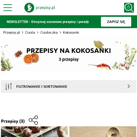
ZAPISZ SIĘ
NEWSLETTER - Otrzymuj sezonowe przepisy i porady
Przepisy.pl
Ciasta
Ciasteczka
Kokosanki
PRZEPISY NA KOKOSANKI
3 przepisy
FILTROWANIE I SORTOWANIE
Przepisy
(3)