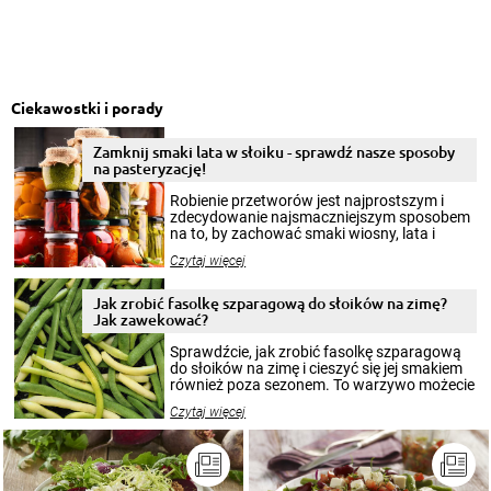
Ciekawostki i porady
Zamknij smaki lata w słoiku - sprawdź nasze sposoby
na pasteryzację!
Robienie przetworów jest najprostszym i
zdecydowanie najsmaczniejszym sposobem
na to, by zachować smaki wiosny, lata i
jesieni na dłużej. Można robić setki zdjęć
Czytaj więcej
krajobrazów, by cieszyć nimi oko w sezonie
zimowym, ale to smaczny posiłek pozwoli w
pełni poczuć atmosferę cieplejszych
Jak zrobić fasolkę szparagową do słoików na zimę?
miesięcy. Przygotowanie słoików ze
Jak zawekować?
smakowitą zawartością musi obejmować
patenty, które pozwolą zachować świeżość
Sprawdźcie, jak zrobić fasolkę szparagową
przetworów.
do słoików na zimę i cieszyć się jej smakiem
również poza sezonem. To warzywo możecie
wekować na wiele sposobów. Wykorzystajcie
Czytaj więcej
nasze propozycje!