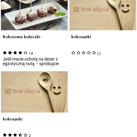
Kokosowe kuleczki
kokosanki
14
(-)
Jeśli macie ochotę na deser z
egzotyczną nutą – spróbujcie
kokosowych kuleczek, które
posmakują k...
kokosanki
2