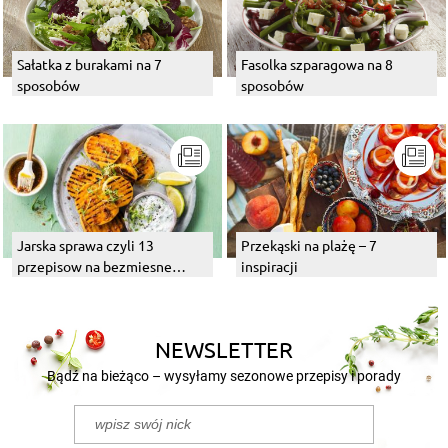
Sałatka z burakami na 7
Fasolka szparagowa na 8
sposobów
sposobów
Jarska sprawa czyli 13
Przekąski na plażę – 7
przepisow na bezmiesne
inspiracji
dania z grilla
NEWSLETTER
Bądź na bieżąco – wysyłamy sezonowe przepisy i porady