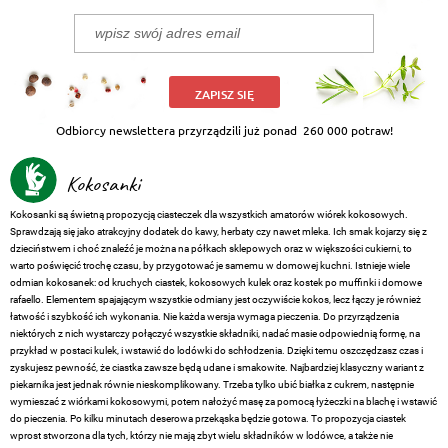
ZAPISZ SIĘ
Odbiorcy newslettera przyrządzili już ponad
260 000 potraw!
Kokosanki
Kokosanki są świetną propozycją ciasteczek dla wszystkich amatorów wiórek kokosowych.
Sprawdzają się jako atrakcyjny dodatek do kawy, herbaty czy nawet mleka. Ich smak kojarzy się z
dzieciństwem i choć znaleźć je można na półkach sklepowych oraz w większości cukierni, to
warto poświęcić trochę czasu, by przygotować je samemu w domowej kuchni. Istnieje wiele
odmian kokosanek: od kruchych ciastek, kokosowych kulek oraz kostek po muffinki i domowe
rafaello. Elementem spajającym wszystkie odmiany jest oczywiście kokos, lecz łączy je również
łatwość i szybkość ich wykonania. Nie każda wersja wymaga pieczenia. Do przyrządzenia
niektórych z nich wystarczy połączyć wszystkie składniki, nadać masie odpowiednią formę, na
przykład w postaci kulek, i wstawić do lodówki do schłodzenia. Dzięki temu oszczędzasz czas i
zyskujesz pewność, że ciastka zawsze będą udane i smakowite. Najbardziej klasyczny wariant z
piekarnika jest jednak równie nieskomplikowany. Trzeba tylko ubić białka z cukrem, następnie
wymieszać z wiórkami kokosowymi, potem nałożyć masę za pomocą łyżeczki na blachę i wstawić
do pieczenia. Po kilku minutach deserowa przekąska będzie gotowa. To propozycja ciastek
wprost stworzona dla tych, którzy nie mają zbyt wielu składników w lodówce, a także nie