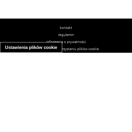
kontakt
regulamin
informacja o prywatności
Ustawienia plików cookie
informacja o wykorzystaniu plików cookie
ułatwienia dostępu
Najpopularniejsze przepisy
spaghetti bolognese
makaron z kurczakiem w sosie śmietanowym
kanapka z indykiem
ratatouille
lahmacun
mac and cheese
zupa minestrone