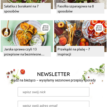
Sałatka z burakami na 7
Fasolka szparagowa na 8
sposobów
sposobów
Jarska sprawa czyli 13
Przekąski na plażę – 7
przepisow na bezmiesne
inspiracji
dania z grilla
NEWSLETTER
Bądź na bieżąco – wysyłamy sezonowe przepisy i porady