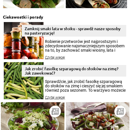
Ciekawostki i porady
Zamknij smaki lata w słoiku - sprawdź nasze sposoby
na pasteryzację!
Robienie przetworów jest najprostszym i
zdecydowanie najsmaczniejszym sposobem
na to, by zachować smaki wiosny, lata i
jesieni na dłużej. Można robić setki zdjęć
Czytaj więcej
krajobrazów, by cieszyć nimi oko w sezonie
zimowym, ale to smaczny posiłek pozwoli w
pełni poczuć atmosferę cieplejszych
Jak zrobić fasolkę szparagową do słoików na zimę?
miesięcy. Przygotowanie słoików ze
Jak zawekować?
smakowitą zawartością musi obejmować
patenty, które pozwolą zachować świeżość
Sprawdźcie, jak zrobić fasolkę szparagową
przetworów.
do słoików na zimę i cieszyć się jej smakiem
również poza sezonem. To warzywo możecie
wekować na wiele sposobów. Wykorzystajcie
Czytaj więcej
nasze propozycje!