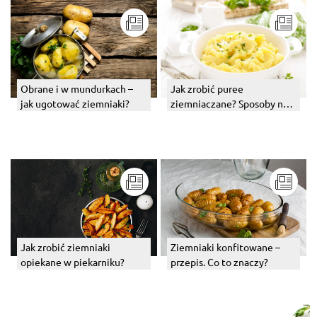
Obrane i w mundurkach –
Jak zrobić puree
jak ugotować ziemniaki?
ziemniaczane? Sposoby na
dobre puree z ziemniaków
Jak zrobić ziemniaki
Ziemniaki konfitowane –
opiekane w piekarniku?
przepis. Co to znaczy?