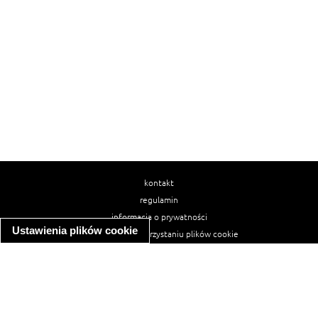
kontakt
regulamin
informacja o prywatności
Ustawienia plików cookie
informacja o wykorzystaniu plików cookie
ułatwienia dostępu
Najpopularniejsze przepisy
spaghetti bolognese