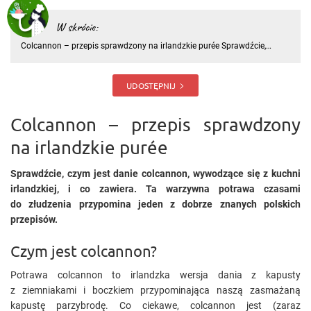
W skrócie:
Colcannon – przepis sprawdzony na irlandzkie purée Sprawdźcie,
czym jest danie colcannon, wywodzące się z kuchni irlandzkiej, i co
zawiera. Ta warzywna potrawa czasami do złudzenia przypomina
jeden z dobrze znanych polskich przepisów. Czym jest c
UDOSTĘPNIJ
Colcannon – przepis sprawdzony
na irlandzkie purée
Sprawdźcie, czym jest danie colcannon, wywodzące się z kuchni
irlandzkiej, i co zawiera. Ta warzywna potrawa czasami
do złudzenia przypomina jeden z dobrze znanych polskich
przepisów.
Czym jest colcannon?
Potrawa colcannon to irlandzka wersja dania z kapusty
z ziemniakami i boczkiem przypominająca naszą zasmażaną
kapustę parzybrodę. Co ciekawe, colcannon jest (zaraz