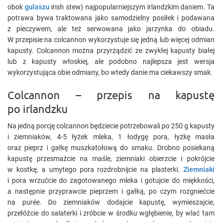
obok
gulaszu
irish stew) najpopularniejszym irlandzkim daniem. Ta
potrawa bywa traktowana jako samodzielny posiłek i podawana
z pieczywem, ale też serwowana jako jarzynka do obiadu.
W przepisie na colcannon wykorzystuje się jedną lub więcej odmian
kapusty. Colcannon można przyrządzić ze zwykłej kapusty białej
lub z kapusty włoskiej, ale podobno najlepsza jest wersja
wykorzystująca obie odmiany, bo wtedy danie ma ciekawszy smak.
Colcannon – przepis na kapustę
po irlandzku
Na jedną porcję colcannon będziecie potrzebowali po 250 g kapusty
i ziemniaków, 4-5 łyżek mleka, 1 łodygę pora, łyżkę masła
oraz pieprz i gałkę muszkatołową do smaku. Drobno posiekaną
kapustę przesmażcie na maśle, ziemniaki obierzcie i pokrójcie
w kostkę, a umytego pora rozdrobnijcie na plasterki.
Ziemniaki
i pora wrzućcie do zagotowanego mleka i gotujcie do miękkości,
a następnie przyprawcie pieprzem i gałką, po czym rozgniećcie
na purée. Do ziemniaków dodajcie kapustę, wymieszajcie,
przełóżcie do salaterki i zróbcie w środku wgłębienie, by wlać tam