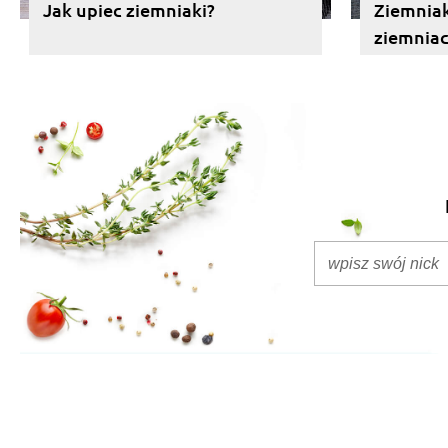
Jak upiec ziemniaki?
Ziemniak
ziemniac
wybrać?