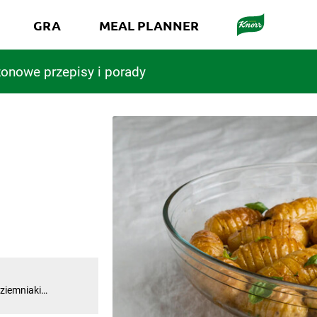
GRA
MEAL PLANNER
onowe przepisy i porady
 ziemniaki
pisie, żeby
ne – co to znaczy?