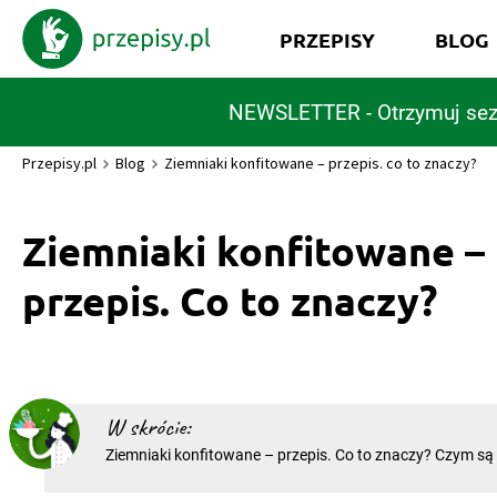
PRZEPISY
BLOG
NEWSLETTER - Otrzymuj sez
Przepisy.pl
Blog
Ziemniaki konfitowane – przepis. co to znaczy?
Ziemniaki konfitowane –
przepis. Co to znaczy?
W skrócie:
Ziemniaki konfitowane – przepis. Co to znaczy? Czym są
konfitowane? Jak je przygotować i co wykorzystać w prze
gotowe danie zachwycało smakiem? Ziemniaki konfitowa