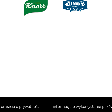
formacja o prywatności
informacja o wykorzystaniu plikó