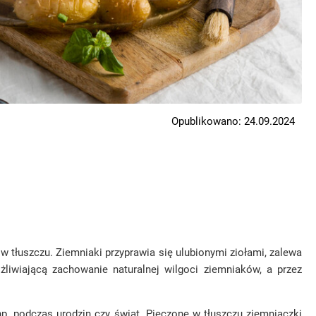
Opublikowano: 24.09.2024
 w tłuszczu. Ziemniaki przyprawia się ulubionymi ziołami, zalewa
liwiającą zachowanie naturalnej wilgoci ziemniaków, a przez
p. podczas urodzin czy świąt. Pieczone w tłuszczu ziemniaczki