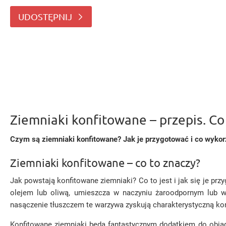
Jak powstają konfitowane ziemniaki? Co to jest i
UDOSTĘPNIJ
Ziemniaki konfitowane – przepis. Co
Czym są ziemniaki konfitowane? Jak je przygotować i co wyko
Ziemniaki konfitowane – co to znaczy?
Jak powstają konfitowane ziemniaki? Co to jest i jak się je prz
olejem lub oliwą, umieszcza w naczyniu żaroodpornym lub wo
nasączenie tłuszczem te warzywa zyskują charakterystyczną ko
Konfitowane ziemniaki będą fantastycznym dodatkiem do obia