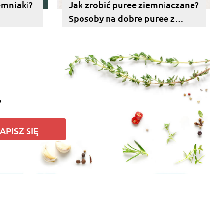
emniaki?
Jak zrobić puree ziemniaczane?
Sposoby na dobre puree z
ziemniaków
y
APISZ SIĘ