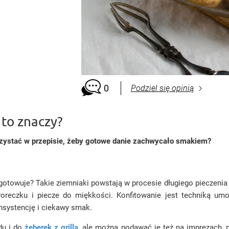
0
Podziel się opinią
 to znaczy?
rzystać w przepisie, żeby gotowe danie zachwycało smakiem?
ygotowuje? Takie ziemniaki powstają w procesie długiego pieczenia
reczku i piecze do miękkości. Konfitowanie jest techniką umoż
nsystencję i ciekawy smak.
du i do
żeberek z grilla
, ale można podawać je też na imprezach, n